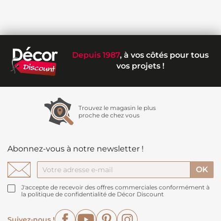
Depuis 1987
, à vos côtés pour tous
vos projets !
Trouvez le magasin le plus
proche de chez vous
Abonnez-vous à notre newsletter !
J'accepte de recevoir des offres commerciales conformément à
la politique de confidentialité de Décor Discount
Facebook
YouTube
Pinterest
Instagram
Suivez-nous !