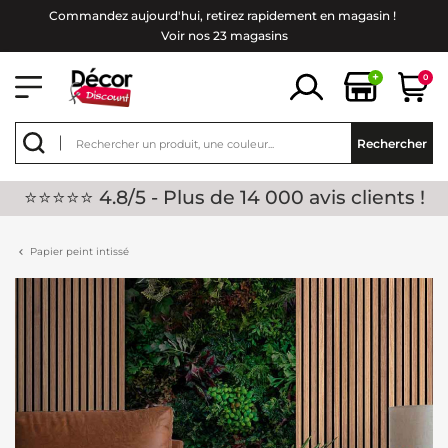
Commandez aujourd'hui, retirez rapidement en magasin !
Voir nos 23 magasins
+
0
Rechercher
⭐⭐⭐⭐⭐ 4.8/5 - Plus de 14 000 avis clients !
Papier peint intissé