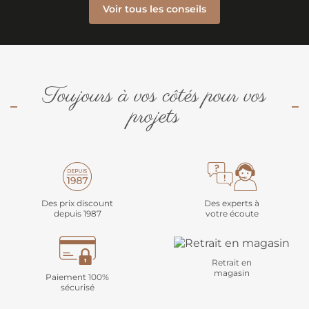
Voir tous les conseils
Toujours à vos côtés pour vos
projets
Des prix discount
Des experts à
depuis 1987
votre écoute
Retrait en
magasin
Paiement 100%
sécurisé