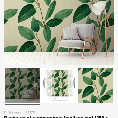
Référence : 85571
Papier peint panoramique feuillage vert L159 x