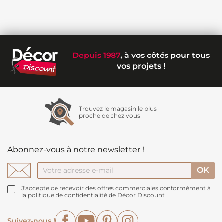
Depuis 1987
, à vos côtés pour tous
vos projets !
Trouvez le magasin le plus
proche de chez vous
Abonnez-vous à notre newsletter !
J'accepte de recevoir des offres commerciales conformément à
la politique de confidentialité de Décor Discount
Facebook
YouTube
Pinterest
Instagram
Suivez-nous !