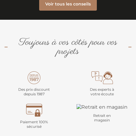
Voir tous les conseils
Toujours à vos côtés pour vos
projets
Des prix discount
Des experts à
depuis 1987
votre écoute
Retrait en
magasin
Paiement 100%
sécurisé