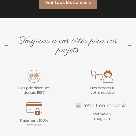
Voir tous les conseils
Toujours à vos côtés pour vos
projets
Des prix discount
Des experts à
depuis 1987
votre écoute
Retrait en
magasin
Paiement 100%
sécurisé