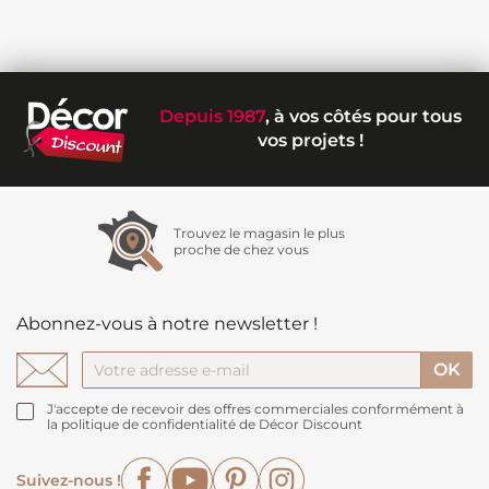
Depuis 1987
, à vos côtés pour tous
vos projets !
Trouvez le magasin le plus
proche de chez vous
Abonnez-vous à notre newsletter !
J'accepte de recevoir des offres commerciales conformément à
la politique de confidentialité de Décor Discount
Facebook
YouTube
Pinterest
Instagram
Suivez-nous !