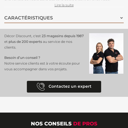
élégant et accueillant. Le dessin artistique des fleurs s'étend
Lire la suite
harmonieusement sur toute la surface du
papier peint
, offrant une
ambiance raffinée et apaisante. Idéal pour créer une atmosphère
CARACTÉRISTIQUES
confortable et élégante, ce
papier peint panoramique
transformera
votre salon facilement.
Décor Discount, c'est
23 magasins depuis 1987
et
plus de 200 experts
au service de nos
clients.
Besoin d’un conseil ?
Notre service clients est à votre écoute pour
vous accompagner dans vos projets.
Contactez un expert
NOS CONSEILS
DE PROS