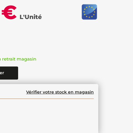
 €
L'Unité
n retrait magasin
er
Vérifier votre stock en magasin