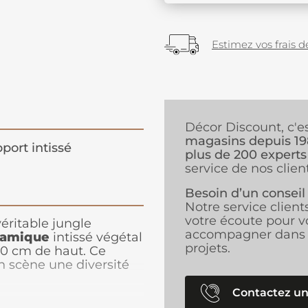
Estimez vos frais de
Décor Discount, c'e
magasins depuis 1
port intissé
plus de 200 experts
service de nos client
Besoin d’un conseil
Notre service client
votre écoute pour v
éritable jungle
accompagner dans 
ramique
intissé végétal
projets.
50 cm de haut. Ce
 scène une diversité
couleurs vives qui
èce. Un soleil
Contactez un
l'ensemble, pour