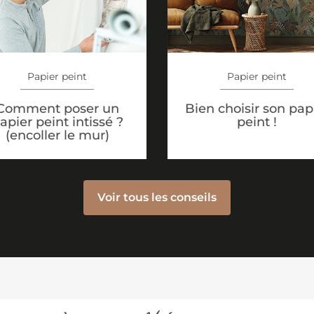
Papier peint
Papier peint
Comment poser un
Bien choisir son pap
apier peint intissé ?
peint !
(encoller le mur)
Voir tous les conseils