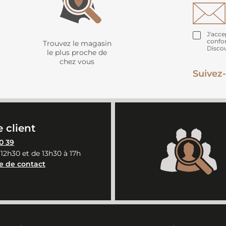
J'acce
confo
Trouvez le magasin
Disco
le plus proche de
chez vous
Suivez-
 client
0 39
 12h30 et de 13h30 à 17h
e de contact