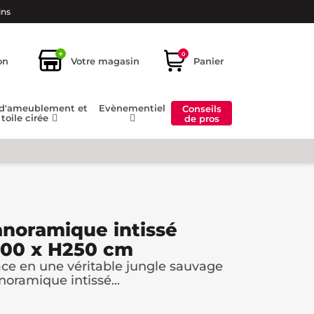
ins
+
0
on
Votre magasin
Panier
 d'ameublement et
Evènementiel
Conseils
toile cirée
de pros
anoramique intissé
300 x H250 cm
ce en une véritable jungle sauvage
noramique intissé...