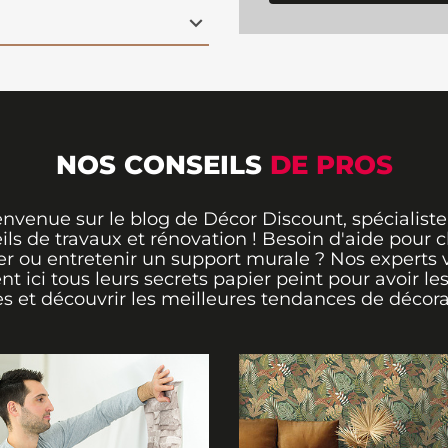
 votre intérieur.
éer une atmosphère
eint panoramique
t vivifiante à votre
NOS CONSEILS
DE PROS
envenue sur le blog de Décor Discount, spécialiste
ils de travaux et rénovation ! Besoin d'aide pour ch
er ou entretenir un support murale ? Nos experts 
ent ici tous leurs secrets papier peint pour avoir le
s et découvrir les meilleures tendances de décora