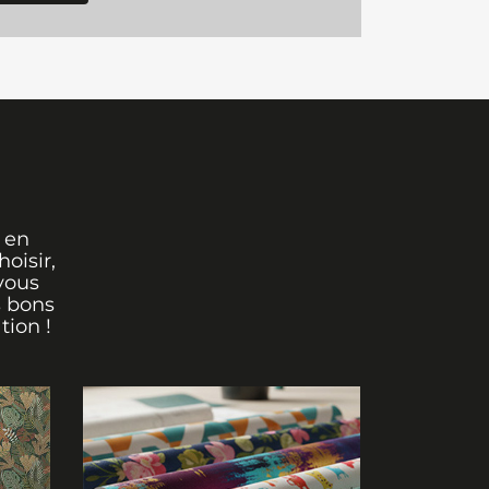
 en
oisir,
vous
s bons
tion !