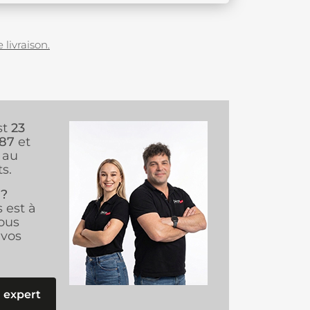
 livraison.
st
23
987
et
au
s.
 ?
s est à
ous
vos
 expert