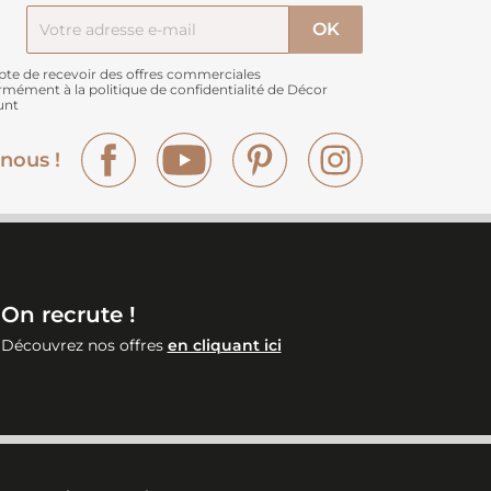
pte de recevoir des offres commerciales
rmément à
la politique de confidentialité de Décor
unt
Facebook
YouTube
Pinterest
Instagram
nous !
On recrute !
Découvrez nos offres
en cliquant ici