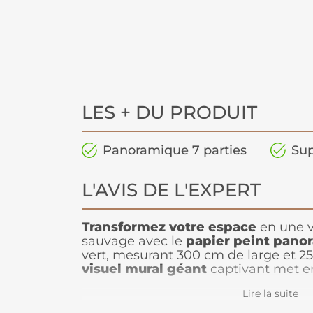
LES + DU PRODUIT
Panoramique 7 parties
Sup
L'AVIS DE L'EXPERT
Transformez votre espace
en une v
sauvage avec le
papier peint pano
vert, mesurant 300 cm de large et 2
visuel mural géant
captivant met en
végétale impressionnante, avec des 
Lire la suite
apportent énergie et fraîcheur à la pi
rayonnant en arrière-plan couronne 