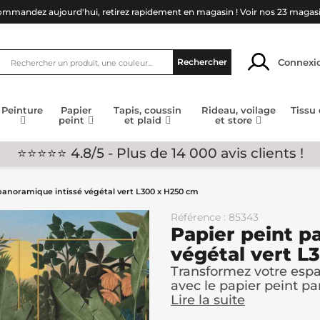
mmandez aujourd'hui, retirez rapidement en magasin !
Voir nos 23 magas
Connexi
Rechercher
Peinture
Papier
Tapis, coussin
Rideau, voilage
Tissu
peint
et plaid
et store
⭐⭐⭐⭐⭐ 4.8/5 - Plus de 14 000 avis clients !
panoramique intissé végétal vert L300 x H250 cm
Référence : 85343
Papier peint p
végétal vert L
Transformez votre espa
avec le papier peint pa
Lire la suite