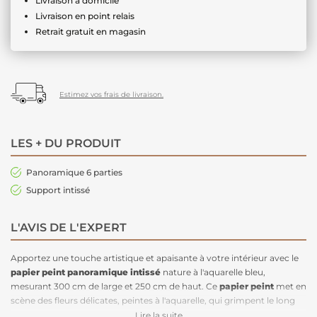
Livraison à domicile
Livraison en point relais
Retrait gratuit en magasin
Estimez vos frais de livraison.
LES + DU PRODUIT
Panoramique 6 parties
Support intissé
L'AVIS DE L'EXPERT
Apportez une touche artistique et apaisante à votre intérieur avec le
papier peint panoramique
intissé
nature à l'aquarelle bleu,
mesurant 300 cm de large et 250 cm de haut. Ce
papier peint
met en
scène des fleurs délicates, peintes à l'aquarelle, qui grimpent le long
du mur. Les détails riches se fondent subtilement en arrière-plan,
Lire la suite