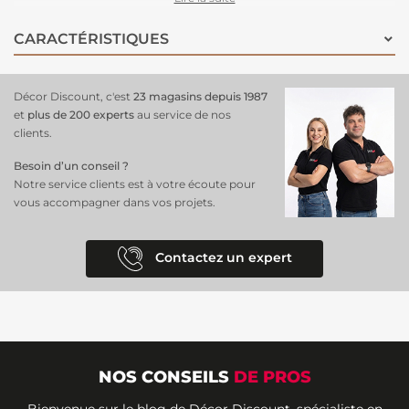
avec des ombres douces qui apportent de la profondeur. Le fond
beige, harmonieusement associé aux nuances bleues des fleurs, crée
CARACTÉRISTIQUES
une ambiance sereine. Ce
papier peint est idéale pour les salons,
chambres ou espaces de détente
.
Décor Discount, c'est
23 magasins depuis 1987
et
plus de 200 experts
au service de nos
clients.
Besoin d’un conseil ?
Notre service clients est à votre écoute pour
vous accompagner dans vos projets.
Contactez un expert
NOS CONSEILS
DE PROS
Bienvenue sur le blog de Décor Discount, spécialiste en