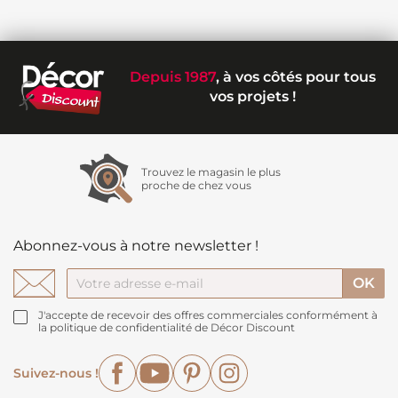
Depuis 1987
, à vos côtés pour tous
vos projets !
Trouvez le magasin le plus
proche de chez vous
Abonnez-vous à notre newsletter !
J'accepte de recevoir des offres commerciales conformément à
la politique de confidentialité de Décor Discount
Facebook
YouTube
Pinterest
Instagram
Suivez-nous !