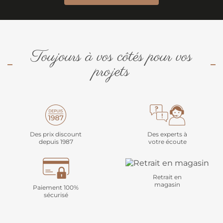
Toujours à vos côtés pour vos
projets
Des prix discount
Des experts à
depuis 1987
votre écoute
Retrait en
magasin
Paiement 100%
sécurisé