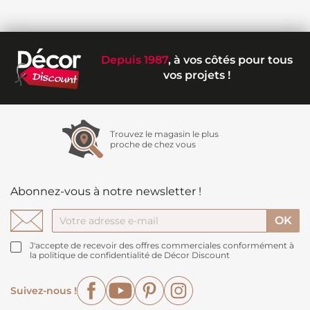
Depuis 1987
, à vos côtés pour tous
vos projets !
Trouvez le magasin le plus
proche de chez vous
Abonnez-vous à notre newsletter !
J'accepte de recevoir des offres commerciales conformément à
la politique de confidentialité de Décor Discount
Facebook
YouTube
Pinterest
Instagram
Suivez-nous !