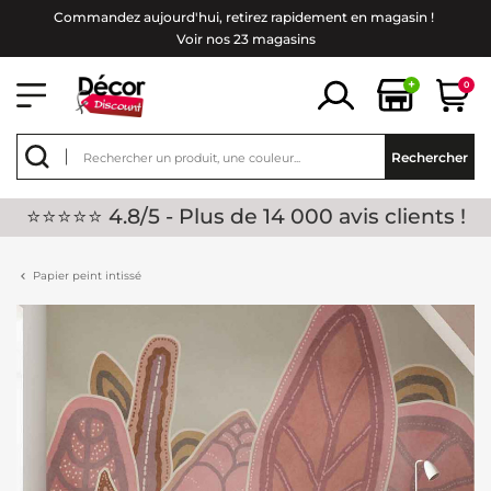
Commandez aujourd'hui, retirez rapidement en magasin !
Voir nos 23 magasins
+
0
Rechercher
⭐⭐⭐⭐⭐ 4.8/5 - Plus de 14 000 avis clients !
Papier peint intissé