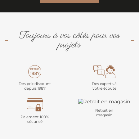
Toujours à vos côtés pour vos
projets
Des prix discount
Des experts à
depuis 1987
votre écoute
Retrait en
magasin
Paiement 100%
sécurisé