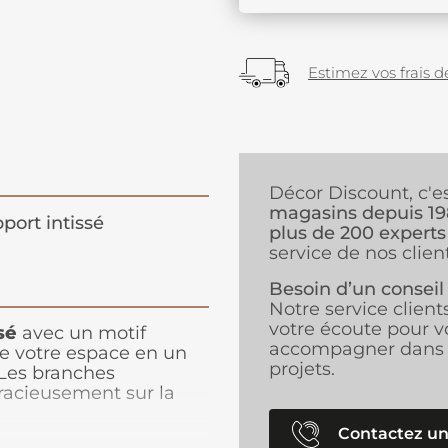
Estimez vos frais de
Décor Discount, c'e
magasins depuis 1
port intissé
plus de 200 experts
service de nos client
Besoin d’un conseil
Notre service client
votre écoute pour v
sé
avec un motif
accompagner dans 
e votre espace en un
projets.
 Les branches
racieusement sur la
vert foncé captivant qui
coration murale
Contactez un