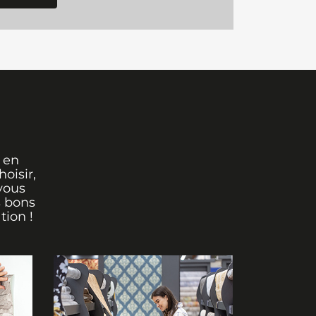
 en
oisir,
vous
s bons
tion !