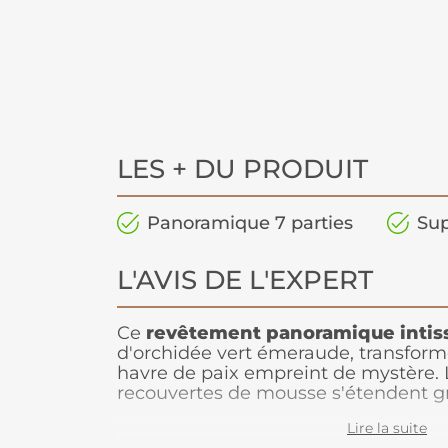
LES + DU PRODUIT
Panoramique 7 parties
Sup
L'AVIS DE L'EXPERT
Ce
revêtement panoramique
intis
d'orchidée vert émeraude, transform
havre de paix empreint de mystère.
recouvertes de mousse s'étendent g
surface, plongeant la pièce dans un 
Lire la suite
évoque la beauté naturelle. Cette
dé