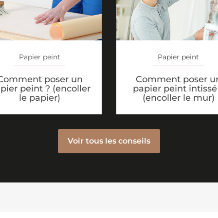
Papier peint
Papier peint
Comment poser un
Comment poser u
pier peint ? (encoller
papier peint intissé
le papier)
(encoller le mur)
Voir tous les conseils