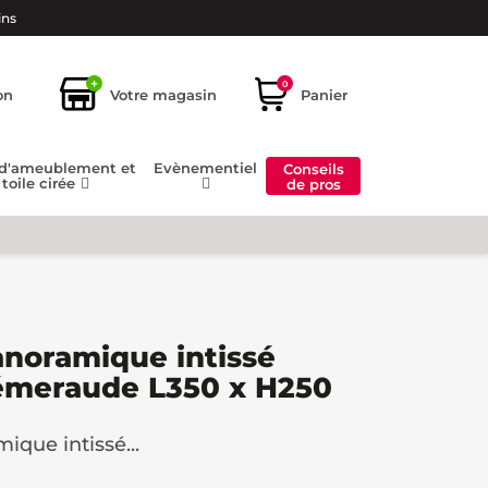
ins
+
0
on
Votre magasin
Panier
 d'ameublement et
Evènementiel
Conseils
toile cirée
de pros
anoramique intissé
 émeraude L350 x H250
que intissé...