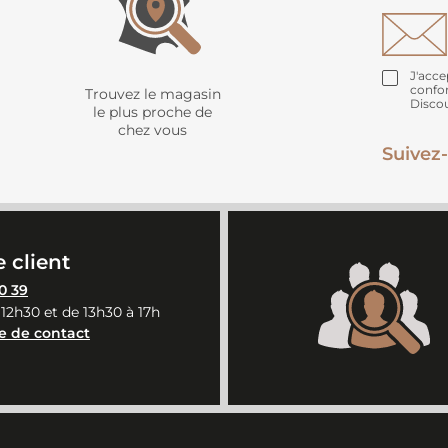
J'acce
confo
Trouvez le magasin
Disco
le plus proche de
chez vous
Suivez-
 client
0 39
 12h30 et de 13h30 à 17h
e de contact