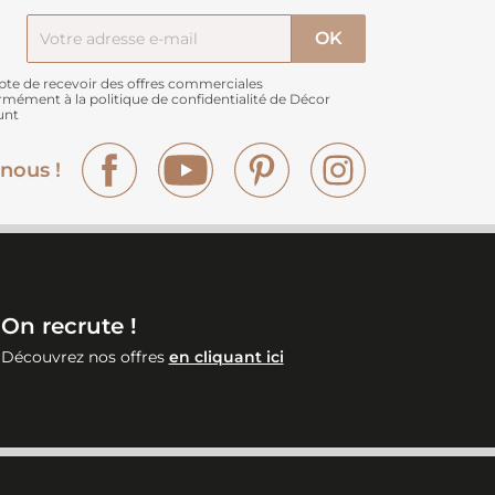
pte de recevoir des offres commerciales
rmément à
la politique de confidentialité de Décor
unt
Facebook
YouTube
Pinterest
Instagram
nous !
On recrute !
Découvrez nos offres
en cliquant ici