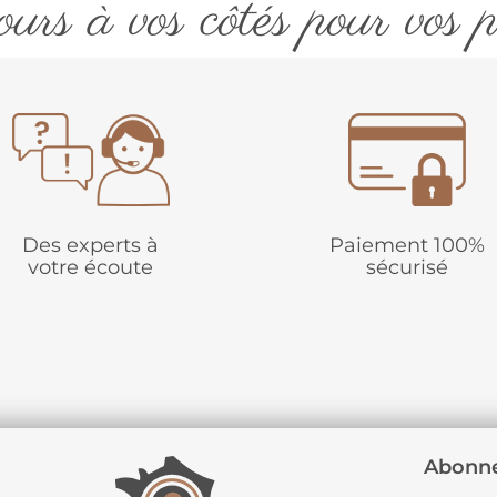
urs à vos côtés pour vos p
Des experts à
Paiement 100%
votre écoute
sécurisé
Abonne