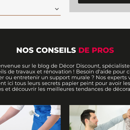
hère apaisante et
t profond de la nature
l pour les salons
, les
, ce
papier peint
crée
Il est
très facile à
e solution pratique pour
eur et créer une
NOS CONSEILS
DE PROS
envenue sur le blog de Décor Discount, spécialiste
ils de travaux et rénovation ! Besoin d'aide pour ch
er ou entretenir un support murale ? Nos experts 
ent ici tous leurs secrets papier peint pour avoir le
s et découvrir les meilleures tendances de décora