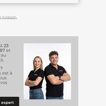
 livraison.
st
23
987
et
au
s.
 ?
s est à
ous
vos
 expert