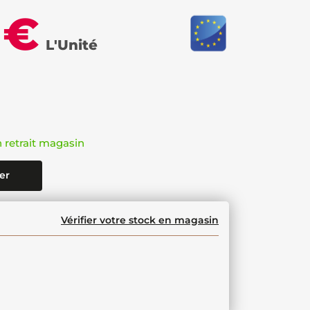
 €
L'Unité
n retrait magasin
er
Vérifier votre stock en magasin