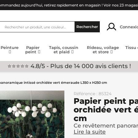
mmandez aujourd'hui, retirez rapidement en magasin !
Voir nos 23 magas
Connexi
Rechercher
Peinture
Papier
Tapis, coussin
Rideau, voilage
Tissu
peint
et plaid
et store
⭐⭐⭐⭐⭐ 4.8/5 - Plus de 14 000 avis clients !
panoramique intissé orchidée vert émeraude L350 x H250 cm
Référence : 85324
Papier peint p
orchidée vert
cm
Ce revêtement panorami
Lire la suite