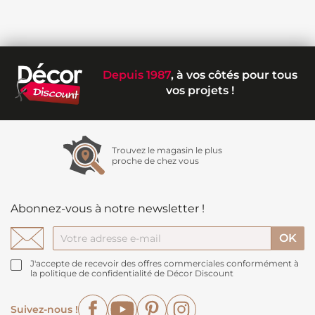
Depuis 1987
, à vos côtés pour tous
vos projets !
Trouvez le magasin le plus
proche de chez vous
Abonnez-vous à notre newsletter !
J'accepte de recevoir des offres commerciales conformément à
la politique de confidentialité de Décor Discount
Facebook
YouTube
Pinterest
Instagram
Suivez-nous !