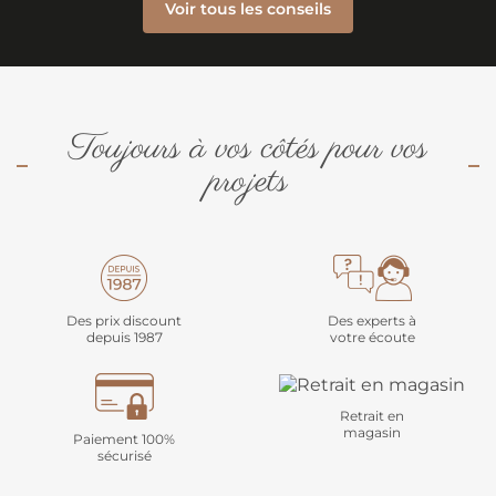
Voir tous les conseils
Toujours à vos côtés pour vos
projets
Des prix discount
Des experts à
depuis 1987
votre écoute
Retrait en
magasin
Paiement 100%
sécurisé