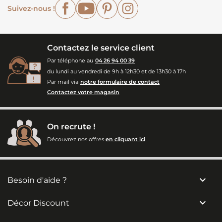
Facebook
YouTube
Pinterest
Instagram
Suivez-nous !
Contactez le service client
Par téléphone au
04 26 94 00 39
du lundi au vendredi de 9h à 12h30 et de 13h30 à 17h
Par mail via
notre formulaire de contact
Contactez votre magasin
On recrute !
Découvrez nos offres
en cliquant ici

Besoin d'aide ?

Décor Discount