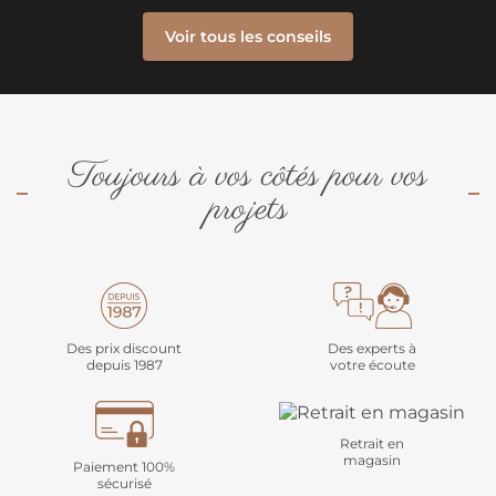
Voir tous les conseils
Toujours à vos côtés pour vos
projets
Des prix discount
Des experts à
depuis 1987
votre écoute
Retrait en
magasin
Paiement 100%
sécurisé