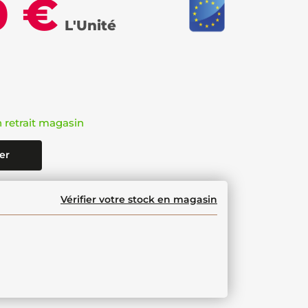
0 €
L'Unité
n retrait magasin
er
Vérifier votre stock en magasin