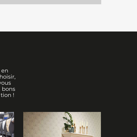
 en
oisir,
vous
s bons
tion !