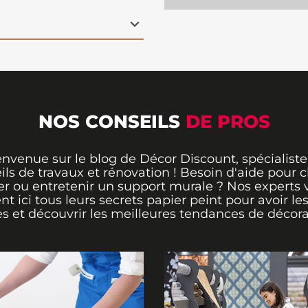
évoquent une expérience
 une note de douceur et
élicates des feuilles de
rquable, presque
espaces de loisirs, ce
e relaxante et
haitent se sentir en
n unique permet de
NOS CONSEILS
DE PROS
rendant chaque pièce
vous souhaitiez créer
t, ce
papier peint
envenue sur le blog de Décor Discount, spécialiste
 parfaitement à toute
ils de travaux et rénovation ! Besoin d'aide pour ch
hétique à la fois chic et
er ou entretenir un support murale ? Nos experts 
ent ici tous leurs secrets papier peint pour avoir le
s et découvrir les meilleures tendances de décora