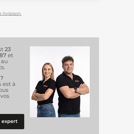
 livraison.
st
23
987
et
au
s.
 ?
s est à
ous
vos
 expert