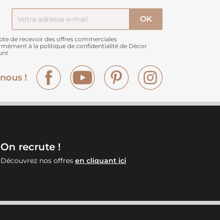
pte de recevoir des offres commerciales
rmément à
la politique de confidentialité de Décor
unt
Facebook
YouTube
Pinterest
Instagram
nous !
On recrute !
Découvrez nos offres
en cliquant ici