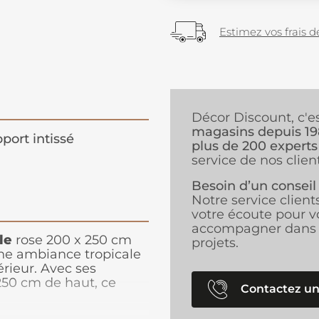
Estimez vos frais de
Décor Discount, c'e
magasins depuis 1
port intissé
plus de 200 experts
service de nos client
Besoin d’un conseil
Notre service client
votre écoute pour v
accompagner dans 
le
rose 200 x 250 cm
projets.
ne ambiance tropicale
érieur. Avec ses
250 cm de haut, ce
Contactez un
ransformant un mur en
es palmiers vus d'en haut,