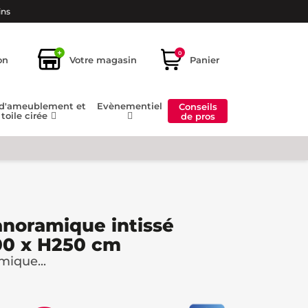
ins
+
0
on
Votre magasin
Panier
 d'ameublement et
Evènementiel
Conseils
toile cirée
de pros
anoramique intissé
00 x H250 cm
mique...