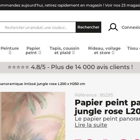
mmandez aujourd'hui, retirez rapidement en magasin !
Voir nos 23 magas
Connexi
Rechercher
Peinture
Papier
Tapis, coussin
Rideau, voilage
Tissu
peint
et plaid
et store
⭐⭐⭐⭐⭐ 4.8/5 - Plus de 14 000 avis clients !
panoramique intissé jungle rose L200 x H250 cm
Référence : 85295
Papier peint p
jungle rose L2
Le papier peint panora
Lire la suite