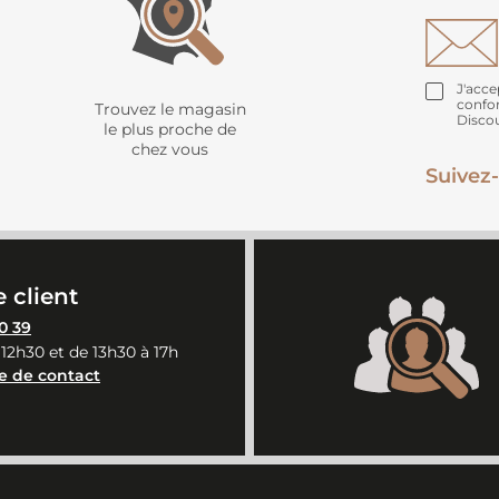
J'acce
confo
Trouvez le magasin
Disco
le plus proche de
chez vous
Suivez-
 client
0 39
 12h30 et de 13h30 à 17h
e de contact