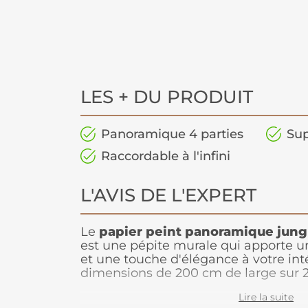
LES + DU PRODUIT
Panoramique 4 parties
Sup
Raccordable à l'infini
L'AVIS DE L'EXPERT
Le
papier peint panoramique jung
est une pépite murale qui apporte u
et une touche d'élégance à votre int
dimensions de 200 cm de large sur 
papier peint
s'impose avec style, t
Lire la suite
un
paysage exotique
. Il illustre d