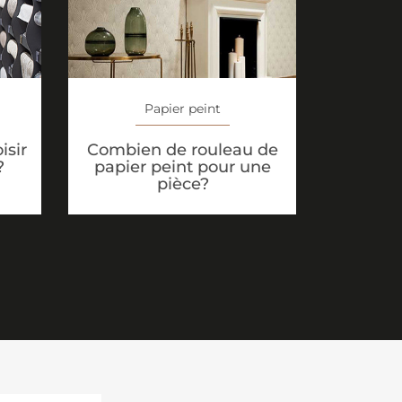
Papier peint
isir
Combien de rouleau de
?
papier peint pour une
pièce?