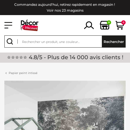
Commandez aujourd'hui, retirez rapidement en magasin !
Voir nos 23 magasins
+
0
Rechercher
⭐⭐⭐⭐⭐ 4.8/5 - Plus de 14 000 avis clients !
Papier peint intissé