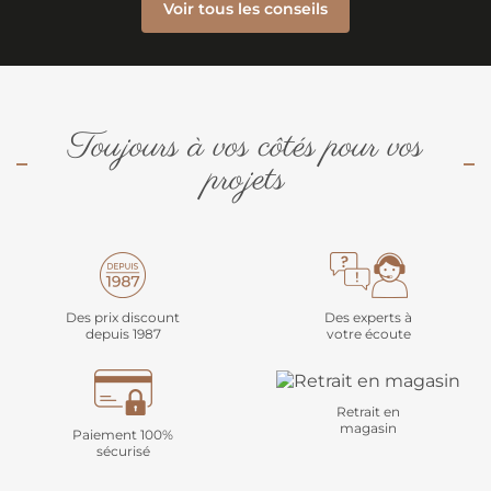
Voir tous les conseils
Toujours à vos côtés pour vos
projets
Des prix discount
Des experts à
depuis 1987
votre écoute
Retrait en
magasin
Paiement 100%
sécurisé