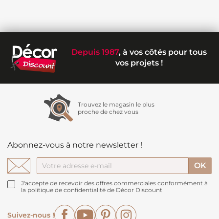
Depuis 1987
, à vos côtés pour tous
vos projets !
Trouvez le magasin le plus
proche de chez vous
Abonnez-vous à notre newsletter !
J'accepte de recevoir des offres commerciales conformément à
la politique de confidentialité de Décor Discount
Facebook
YouTube
Pinterest
Instagram
Suivez-nous !