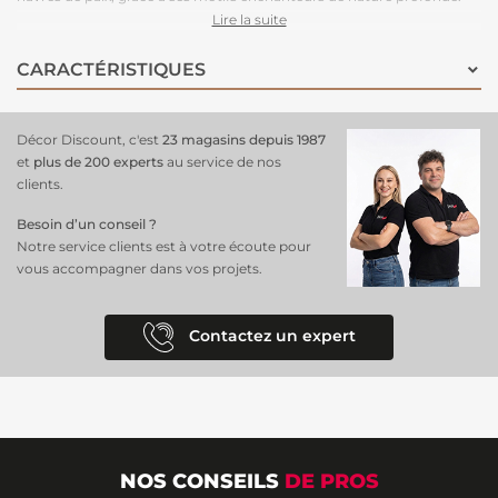
Conçu avec des matériaux non toxiques et un
support intissé facile
Lire la suite
à poser
, il garantit une pose rapide et un rendu parfait. Idéal pour le
salon ou la chambre, ce papier peint crée une atmosphère unique et
CARACTÉRISTIQUES
élégante, tout en respectant l'environnement. Offrez à vos surfaces
murales une touche de magie et de sérénité !
Décor Discount, c'est
23 magasins depuis 1987
et
plus de 200 experts
au service de nos
clients.
Besoin d’un conseil ?
Notre service clients est à votre écoute pour
vous accompagner dans vos projets.
Contactez un expert
NOS CONSEILS
DE PROS