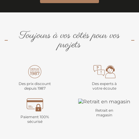
Toujours à vos côtés pour vos
projets
Des prix discount
Des experts à
depuis 1987
votre écoute
Retrait en
magasin
Paiement 100%
sécurisé