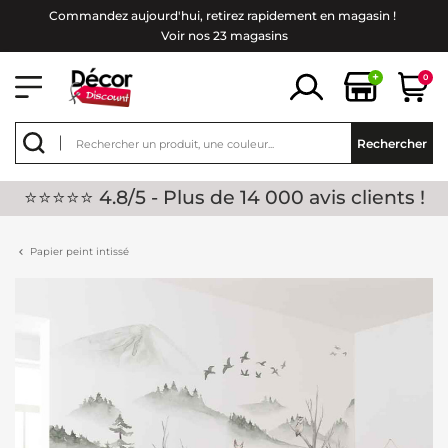
Commandez aujourd'hui, retirez rapidement en magasin !
Voir nos 23 magasins
+
0
Rechercher
⭐⭐⭐⭐⭐ 4.8/5 - Plus de 14 000 avis clients !
Papier peint intissé