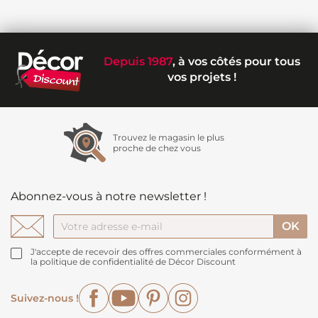
Depuis 1987
, à vos côtés pour tous
vos projets !
Trouvez le magasin le plus
proche de chez vous
Abonnez-vous à notre newsletter !
J'accepte de recevoir des offres commerciales conformément à
la politique de confidentialité de Décor Discount
Facebook
YouTube
Pinterest
Instagram
Suivez-nous !