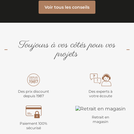
Voir tous les conseils
Toujours à vos côtés pour vos
projets
Des prix discount
Des experts à
depuis 1987
votre écoute
Retrait en
magasin
Paiement 100%
sécurisé