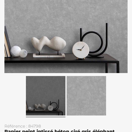
Référence : 84798
Papier peint intissé béton ciré gris éléphant