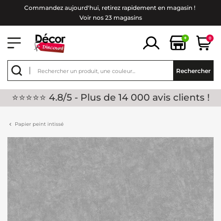
Commandez aujourd'hui, retirez rapidement en magasin !
Voir nos 23 magasins
+
0
Rechercher
⭐⭐⭐⭐⭐ 4.8/5 - Plus de 14 000 avis clients !
Papier peint intissé