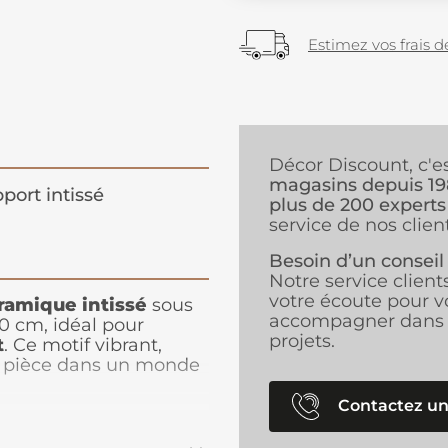
Estimez vos frais de
Décor Discount, c'e
magasins depuis 1
port intissé
plus de 200 experts
service de nos client
Besoin d’un conseil
Notre service client
votre écoute pour v
oramique
intissé
sous
accompagner dans 
0 cm, idéal pour
projets.
t
. Ce motif vibrant,
re pièce dans un monde
. Avec ses animaux
touche ludique et
Contactez un
ère stimulante et
urs tout en invitant à