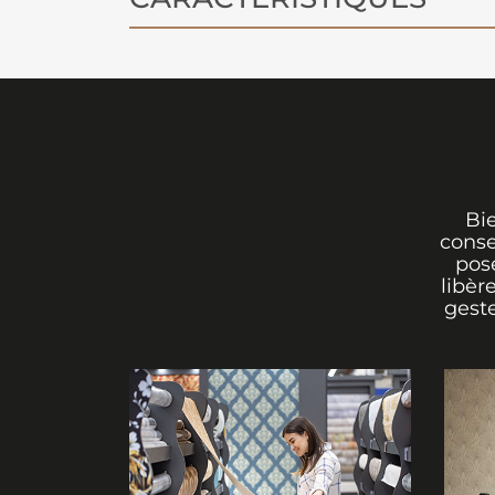
l'imaginaire et à l'aventure sous-mar
Bi
conse
pos
libèr
geste