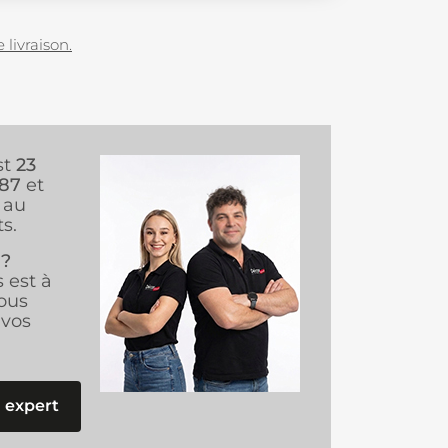
 livraison.
st
23
987
et
au
s.
 ?
s est à
ous
vos
 expert