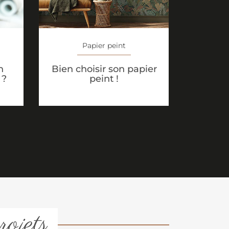
Papier peint
n
Bien choisir son papier
 ?
peint !
rojets