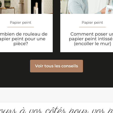
Papier peint
Papier peint
mbien de rouleau de
Comment poser u
apier peint pour une
papier peint intissé
pièce?
(encoller le mur)
Voir tous les conseils
urs à vos côtés pour vos p