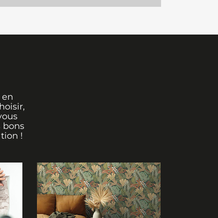
 en
oisir,
vous
s bons
tion !