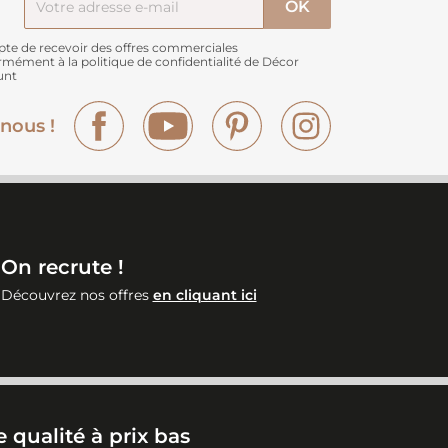
pte de recevoir des offres commerciales
rmément à
la politique de confidentialité de Décor
unt
Facebook
YouTube
Pinterest
Instagram
nous !
On recrute !
Découvrez nos offres
en cliquant ici
 qualité à prix bas