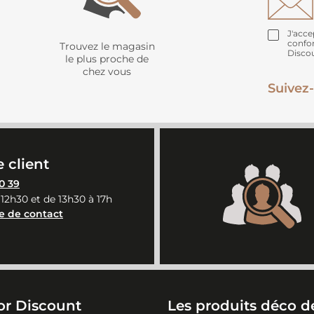
J'acce
confo
Trouvez le magasin
Disco
le plus proche de
chez vous
Suivez-
 client
0 39
 12h30 et de 13h30 à 17h
e de contact
or Discount
Les produits déco de