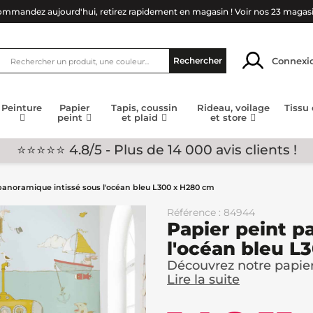
mmandez aujourd'hui, retirez rapidement en magasin !
Voir nos 23 magas
Connexi
Rechercher
Peinture
Papier
Tapis, coussin
Rideau, voilage
Tissu
peint
et plaid
et store
⭐⭐⭐⭐⭐ 4.8/5 - Plus de 14 000 avis clients !
panoramique intissé sous l'océan bleu L300 x H280 cm
Référence : 84944
Papier peint p
l'océan bleu L
Découvrez notre papier
Lire la suite