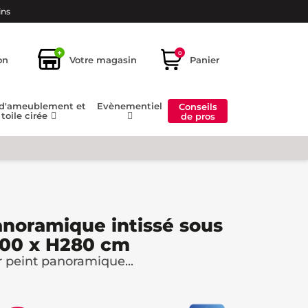
ins
+
0
on
Votre magasin
Panier
 d'ameublement et
Evènementiel
Conseils
toile cirée
de pros
anoramique intissé sous
300 x H280 cm
 peint panoramique...