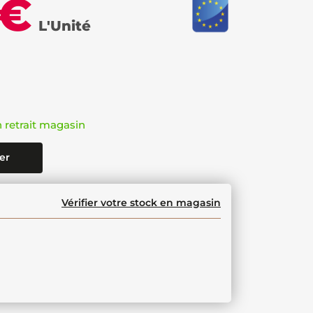
 €
L'Unité
n retrait magasin
er
Vérifier votre stock en magasin