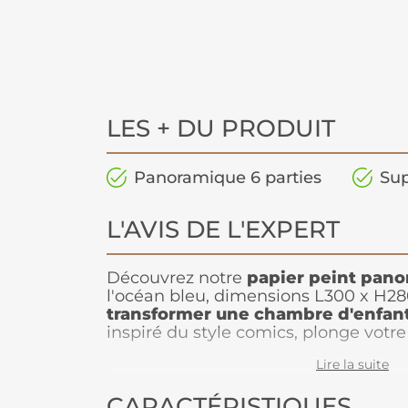
LES + DU PRODUIT
Panoramique 6 parties
Sup
L'AVIS DE L'EXPERT
Découvrez notre
papier peint pan
l'océan bleu, dimensions L300 x H28
transformer une chambre d'enfan
inspiré du style comics, plonge vot
sous-marin plein de vie et d'énergie
Lire la suite
amusants et colorés, il apporte une 
joyeuse tout en créant une atmosph
CARACTÉRISTIQUES
dynamique. Parfait pour égayer les m