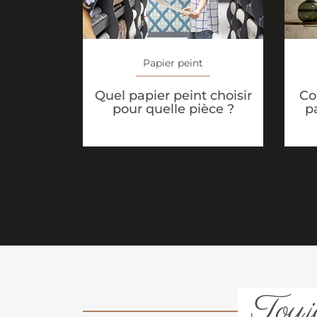
Papier peint
Quel papier peint choisir
Co
pour quelle pièce ?
p
Toujo