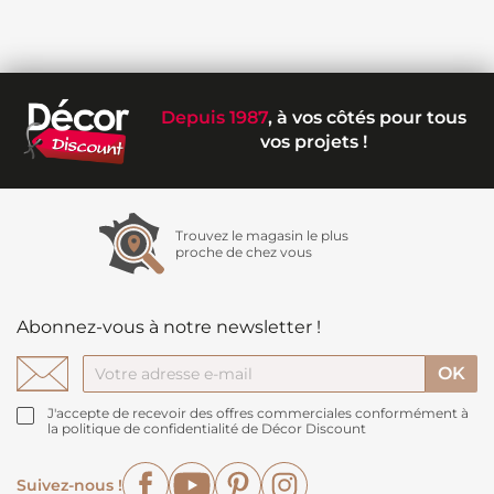
Depuis 1987
, à vos côtés pour tous
vos projets !
Trouvez le magasin le plus
proche de chez vous
Abonnez-vous à notre newsletter !
J'accepte de recevoir des offres commerciales conformément à
la politique de confidentialité de Décor Discount
Facebook
YouTube
Pinterest
Instagram
Suivez-nous !