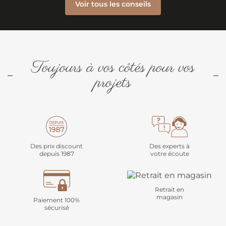
Voir tous les conseils
Toujours à vos côtés pour vos
projets
Des prix discount
Des experts à
depuis 1987
votre écoute
Retrait en
magasin
Paiement 100%
sécurisé