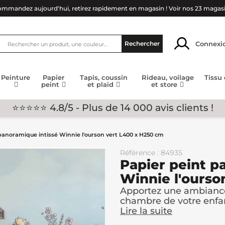
mmandez aujourd'hui, retirez rapidement en magasin !
Voir nos 23 magas
Connexi
Rechercher
Peinture
Papier
Tapis, coussin
Rideau, voilage
Tissu
peint
et plaid
et store
⭐⭐⭐⭐⭐ 4.8/5 - Plus de 14 000 avis clients !
panoramique intissé Winnie l'ourson vert L400 x H250 cm
Référence : 84935
Papier peint p
Winnie l'ourso
Apportez une ambiance 
chambre de votre enfan
Lire la suite