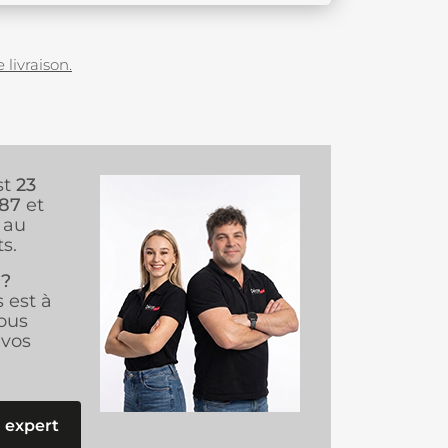
 livraison.
st
23
987
et
au
s.
 ?
s est à
ous
vos
 expert