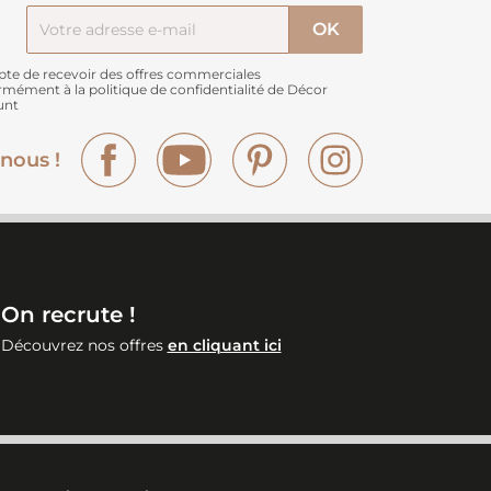
pte de recevoir des offres commerciales
rmément à
la politique de confidentialité de Décor
unt
Facebook
YouTube
Pinterest
Instagram
nous !
On recrute !
Découvrez nos offres
en cliquant ici