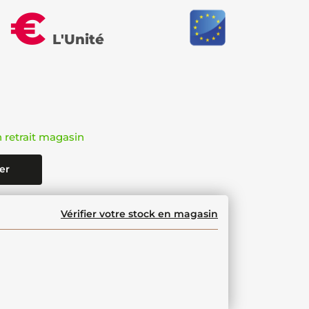
 €
L'Unité
n retrait magasin
er
Vérifier votre stock en magasin