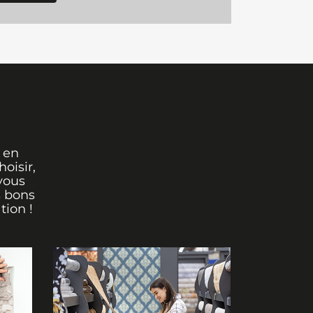
 en
oisir,
vous
s bons
tion !