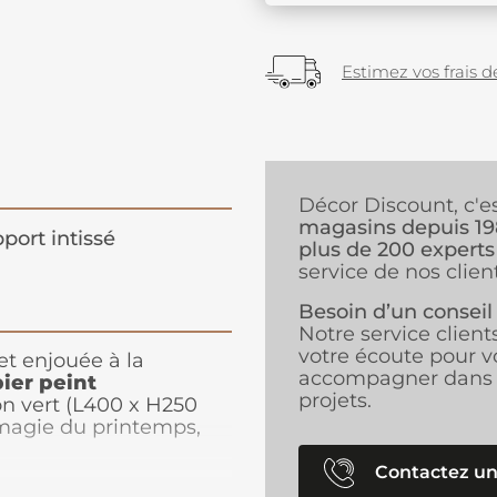
Estimez vos frais de
Décor Discount, c'e
magasins depuis 1
port intissé
plus de 200 experts
service de nos client
Besoin d’un conseil
Notre service client
votre écoute pour v
t enjouée à la
accompagner dans 
ier peint
projets.
n vert (L400 x H250
 magie du printemps,
 les fleurs
s’allongent. Winnie
Contactez un
ns des aventures