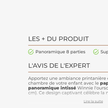
LES + DU PRODUIT
Panoramique 8 parties
Sup
L'AVIS DE L'EXPERT
Apportez une ambiance printanière e
chambre de votre enfant avec le
pap
panoramique intissé
Winnie l'ourso
cm). Ce design captivant célèbre la
lorsque les abeilles bourdonnent, que
Lire la suite
embaument l’air et que les journées 
l'ourson, avec ses amis, se lance da