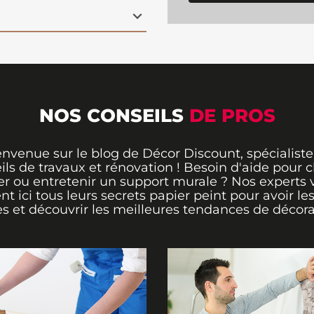
on adorée. Actuellement
loré évoque l’amitié et
ueillant et inspirant
 apportent une touche
our stimuler
ler
, ce papier peint
rintanier à explorer !
écor Discount.
NOS CONSEILS
DE PROS
envenue sur le blog de Décor Discount, spécialiste
ils de travaux et rénovation ! Besoin d'aide pour ch
er ou entretenir un support murale ? Nos experts 
ent ici tous leurs secrets papier peint pour avoir le
s et découvrir les meilleures tendances de décora