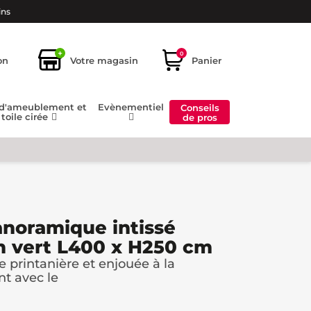
ins
+
0
on
Votre magasin
Panier
 d'ameublement et
Evènementiel
Conseils
toile cirée
de pros
anoramique intissé
n vert L400 x H250 cm
printanière et enjouée à la
t avec le