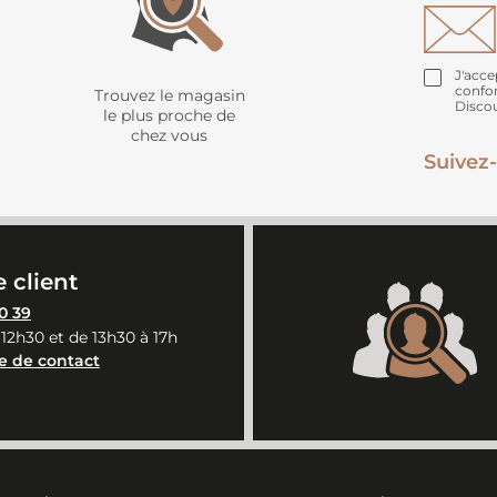
J'acce
confo
Trouvez le magasin
Disco
le plus proche de
chez vous
Suivez-
 client
0 39
 12h30 et de 13h30 à 17h
e de contact