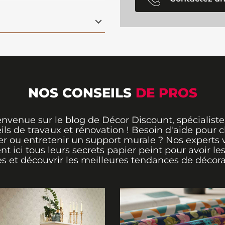
rera l'imagination des
sa composition en
rante et amusante à la
nfant peut rêver
on héros préféré !
NOS CONSEILS
DE PROS
envenue sur le blog de Décor Discount, spécialiste
ils de travaux et rénovation ! Besoin d'aide pour ch
er ou entretenir un support murale ? Nos experts 
ent ici tous leurs secrets papier peint pour avoir le
s et découvrir les meilleures tendances de décora