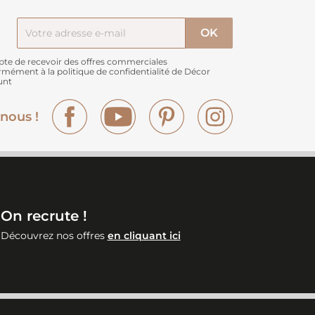
pte de recevoir des offres commerciales
rmément à
la politique de confidentialité de Décor
unt
Facebook
YouTube
Pinterest
Instagram
nous !
On recrute !
Découvrez nos offres
en cliquant ici