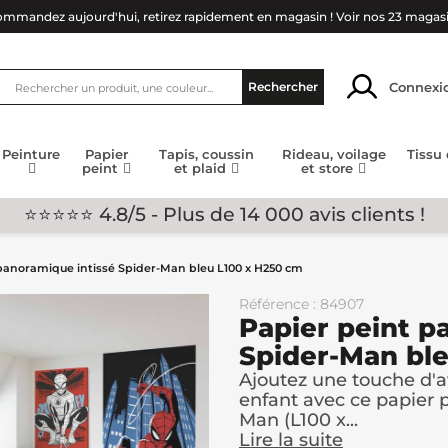
mmandez aujourd'hui, retirez rapidement en magasin !
Voir nos 23 magas
Connexi
Rechercher
Peinture
Papier
Tapis, coussin
Rideau, voilage
Tissu
peint
et plaid
et store
⭐⭐⭐⭐⭐ 4.8/5 - Plus de 14 000 avis clients !
panoramique intissé Spider-Man bleu L100 x H250 cm
Référence : 84907
Papier peint p
Spider-Man bl
Ajoutez une touche d'a
enfant avec ce papier 
Man (L100 x...
Lire la suite