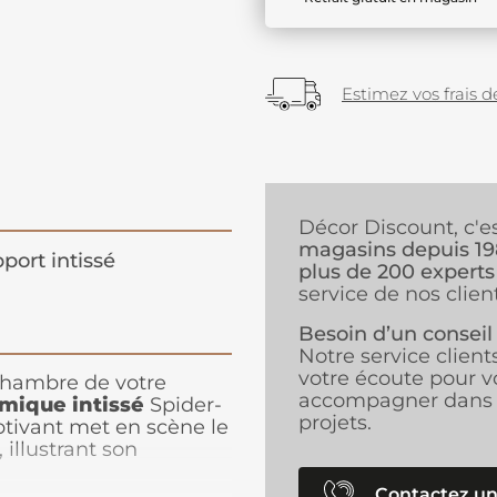
Estimez vos frais de
Décor Discount, c'e
magasins depuis 1
port intissé
plus de 200 experts
service de nos client
Besoin d’un conseil
Notre service client
votre écoute pour v
chambre de votre
accompagner dans 
mique intissé
Spider-
projets.
tivant met en scène le
 illustrant son
s murs de manière
t coloré, ce papier
Contactez un