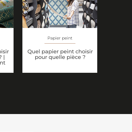
Papier peint
isir
Quel papier peint choisir
 |
pour quelle pièce ?
nt