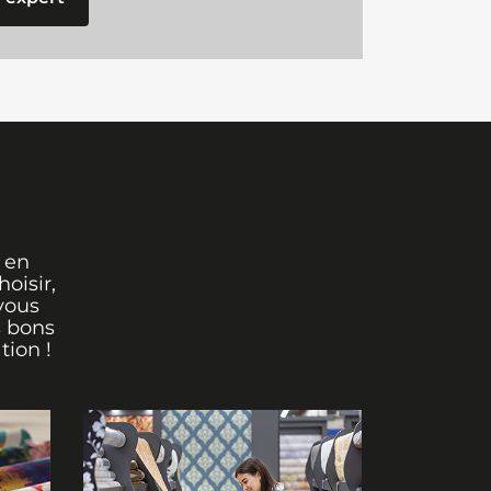
 en
oisir,
vous
s bons
tion !