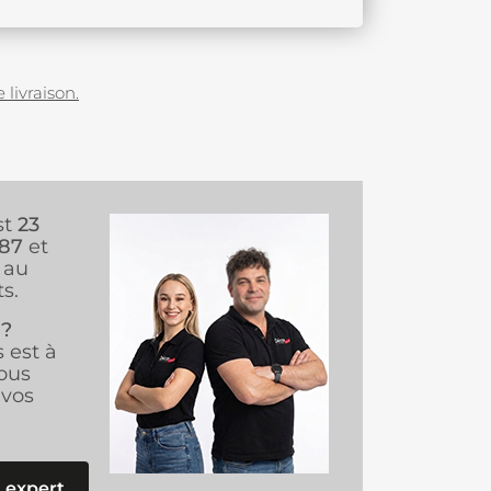
 livraison.
st
23
987
et
au
s.
 ?
s est à
ous
vos
 expert