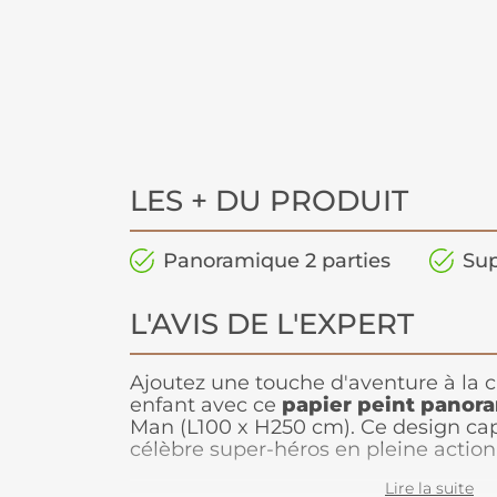
LES + DU PRODUIT
Panoramique 2 parties
Sup
L'AVIS DE L'EXPERT
Ajoutez une touche d'aventure à la 
enfant avec ce
papier peint panora
Man (L100 x H250 cm). Ce design cap
célèbre super-héros en pleine action,
incroyable dextérité à escalader le
Lire la suite
ludique. Avec son motif dynamique e