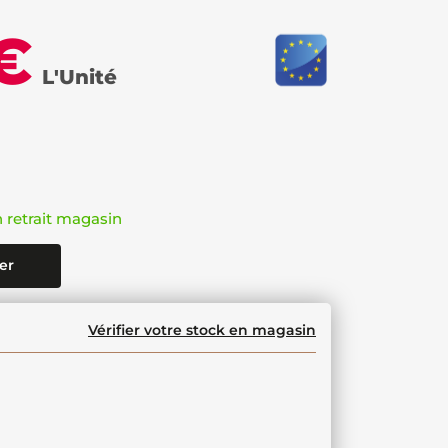
€
L'Unité
n retrait magasin
er
Vérifier votre stock en magasin