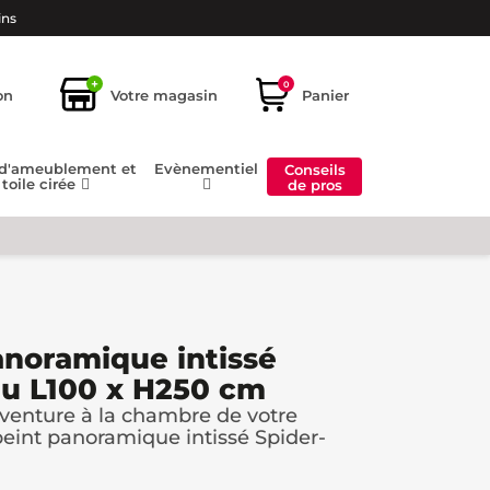
ins
+
0
on
Votre magasin
Panier
 d'ameublement et
Evènementiel
Conseils
toile cirée
de pros
anoramique intissé
eu L100 x H250 cm
venture à la chambre de votre
peint panoramique intissé Spider-