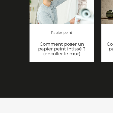
Papier peint
Comment poser un
Co
papier peint intissé ?
p
(encoller le mur)