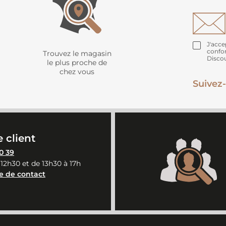
J'acce
confo
Trouvez le magasin
Disco
le plus proche de
chez vous
Suivez-
 client
0 39
 12h30 et de 13h30 à 17h
e de contact