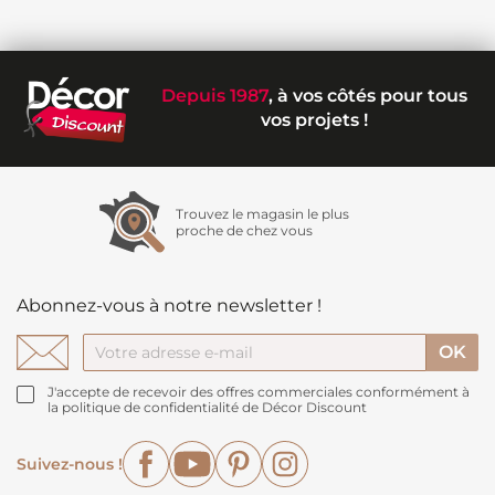
Depuis 1987
, à vos côtés pour tous
vos projets !
Trouvez le magasin le plus
proche de chez vous
Abonnez-vous à notre newsletter !
J'accepte de recevoir des offres commerciales conformément à
la politique de confidentialité de Décor Discount
Facebook
YouTube
Pinterest
Instagram
Suivez-nous !