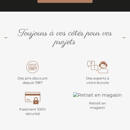
Toujours à vos côtés pour vos
projets
Des prix discount
Des experts à
depuis 1987
votre écoute
Retrait en
magasin
Paiement 100%
sécurisé