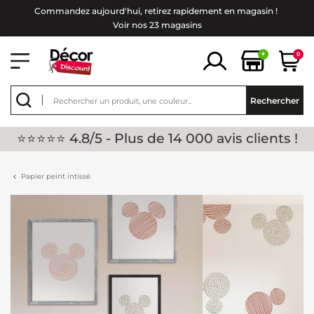
Commandez aujourd'hui, retirez rapidement en magasin !
Voir nos 23 magasins
+
0
Rechercher
⭐⭐⭐⭐⭐ 4.8/5 - Plus de 14 000 avis clients !
Papier peint intissé