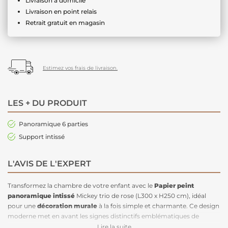
Livraison à domicile
Livraison en point relais
Retrait gratuit en magasin
Estimez vos frais de livraison.
LES + DU PRODUIT
Panoramique 6 parties
Support intissé
L'AVIS DE L'EXPERT
Transformez la chambre de votre enfant avec le
Papier peint
panoramique intissé
Mickey trio de rose (L300 x H250 cm), idéal
pour une
décoration murale
à la fois simple et charmante. Ce design
moderne met en avant les signes distinctifs emblématiques de
Mickey Mouse, apportant une touche de magie et de couleur qui
Lire la suite