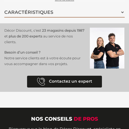
enrichira l'espace en un rien de temps. L'application de ce papier peint
est un véritable jeu d'enfant grâce à sa composition en intissé. Ce
CARACTÉRISTIQUES
matériau pratique permet une pose facile et rapide : il vous suffit
d'appliquer de la colle directement sur le mur, sans préparation
compliquée du papier. Cela garantit une installation propre, sans
Décor Discount, c'est
23 magasins depuis 1987
bulles d'air ni déformations, pour un rendu final impeccable.
et
plus de 200 experts
au service de nos
clients.
Besoin d’un conseil ?
Notre service clients est à votre écoute pour
vous accompagner dans vos projets.
Contactez un expert
NOS CONSEILS
DE PROS
Bienvenue sur le blog de Décor Discount, spécialiste en