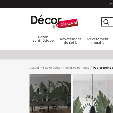
Co
Gazon
Revêtement
Revêtement
synthétique
de sol
mural
Accueil
Papier peint
Papier peint intissé
Papier peint 