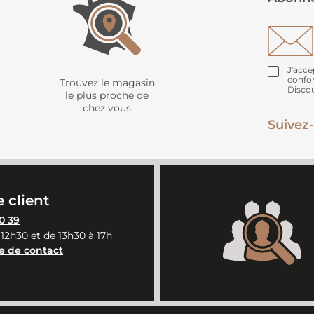
J'acce
confo
Trouvez le magasin
Disco
le plus proche de
chez vous
Suivez-
 client
0 39
 12h30 et de 13h30 à 17h
e de contact