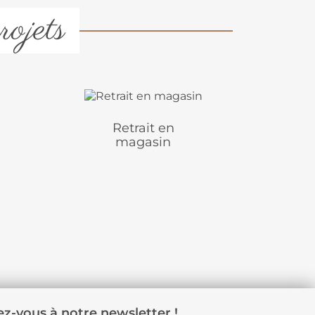
rojets
Retrait en
magasin
z-vous à notre newsletter !