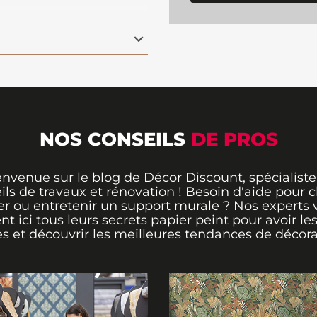
 et frais, se fond
 visuel apaisant. Cette
tmosphère de calme et
ce en un véritable
idéale pour un bureau
.
lement avec de la colle,
ans le temps. Offrez à
chissante et sereine
qui évoque la beauté
NOS CONSEILS
DE PROS
envenue sur le blog de Décor Discount, spécialiste
ils de travaux et rénovation ! Besoin d'aide pour ch
er ou entretenir un support murale ? Nos experts 
ent ici tous leurs secrets papier peint pour avoir le
s et découvrir les meilleures tendances de décora