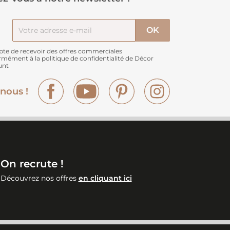
pte de recevoir des offres commerciales
rmément à
la politique de confidentialité de Décor
unt
Facebook
YouTube
Pinterest
Instagram
nous !
On recrute !
Découvrez nos offres
en cliquant ici