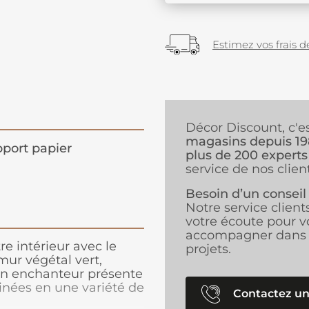
Estimez vos frais de
Décor Discount, c'e
magasins depuis 1
port papier
plus de 200 experts
service de nos client
Besoin d’un conseil
Notre service client
votre écoute pour v
accompagner dans 
e intérieur avec le
projets.
ur végétal vert,
gn enchanteur présente
linées en une variété de
Contactez un
uleurs, allant d’un vert