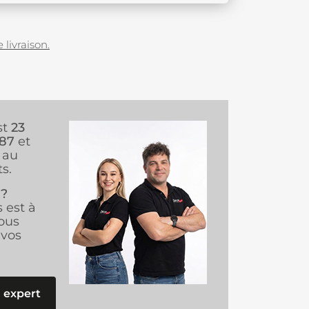
 livraison.
st
23
987
et
au
s.
 ?
s est à
ous
vos
 expert