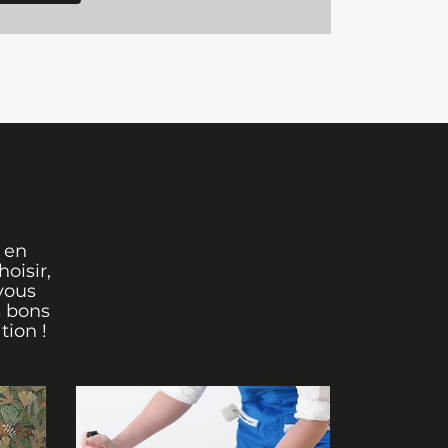
 en
oisir,
vous
s bons
tion !