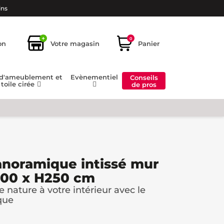
ins
+
0
on
Votre magasin
Panier
 d'ameublement et
Evènementiel
Conseils
toile cirée
de pros
anoramique intissé mur
500 x H250 cm
 nature à votre intérieur avec le
que