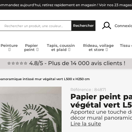
mmandez aujourd'hui, retirez rapidement en magasin !
Voir nos 23 magas
Connexi
Rechercher
Peinture
Papier
Tapis, coussin
Rideau, voilage
Tissu
peint
et plaid
et store
⭐⭐⭐⭐⭐ 4.8/5 - Plus de 14 000 avis clients !
panoramique intissé mur végétal vert L500 x H250 cm
Référence : 84871
Papier peint p
végétal vert L
Apportez une touche de
décor mural panorami
Lire la suite