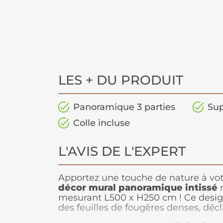
LES + DU PRODUIT
Panoramique 3 parties
Sup
Colle incluse
L'AVIS DE L'EXPERT
Apportez une touche de nature à votr
décor mural panoramique
intissé
m
mesurant L500 x H250 cm ! Ce desi
des feuilles de fougères denses, déc
formes et de tailles. La palette de co