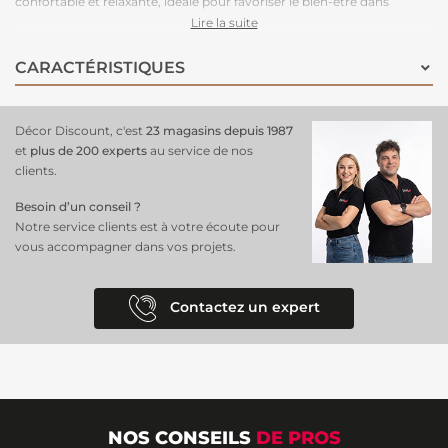
confortable et relaxante, idéale pour favoriser le bien-être dans
n'importe quelle pièce. Que ce soit dans la chambre à coucher, la
Lire la suite
chambre d'enfant, le dressing ou la salle à manger, ce
papier peint
est un véritable accroche-regard qui apporte une note de fraîcheur et
CARACTÉRISTIQUES
de nature à votre
décoration
. En intissé, il se pose facilement grâce à
une application de colle directe sur le mur, tout en offrant une grande
durabilité et une
facilité d'entretien
. Changez votre espace en un
Décor Discount, c'est
23 magasins depuis 1987
havre de paix et de style avec ce magnifique papier peint végétal qui
et
plus de 200 experts
au service de nos
séduira tous les amateurs de design naturel ! Un
papier peint
clients.
tendance
, qui se fond facilement avec des couleurs.
Besoin d’un conseil ?
Notre service clients est à votre écoute pour
vous accompagner dans vos projets.
Contactez un expert
NOS CONSEILS
DE PROS