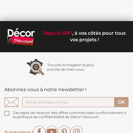
Depuis 1987
, à vos côtés pour tous
vos projets !
Trouvez le magasin le plus
proche de chez vous
Abonnez-vous à notre newsletter !
J'accepte de recevoir des offres commerciales conformément à
la politique de confidentialité de Décor Discount
Facebook
YouTube
Pinterest
Instagram
Suivez-nous !