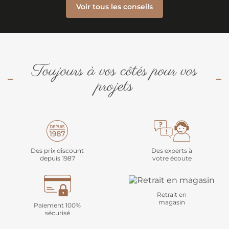
Voir tous les conseils
Toujours à vos côtés pour vos
projets
Des prix discount
Des experts à
depuis 1987
votre écoute
Retrait en
magasin
Paiement 100%
sécurisé