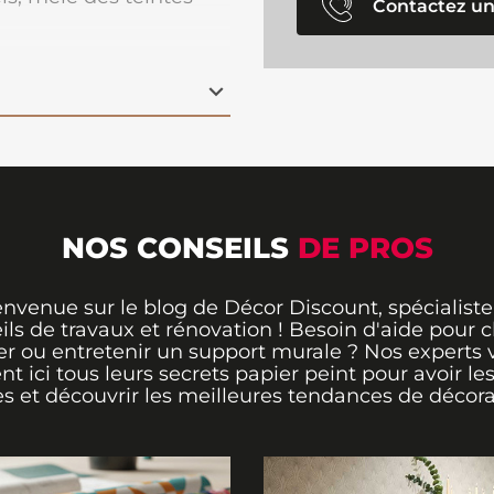
Contactez un
murs et créer une
e. Parfait pour
donner
bre ou même un
ux motifs géométriques
écoration audacieuse et
 offre une
pose facile et
urable
. Grâce à sa
t mural
est également
ne tenue impeccable
NOS CONSEILS
DE PROS
envenue sur le blog de Décor Discount, spécialiste
ils de travaux et rénovation ! Besoin d'aide pour ch
er ou entretenir un support murale ? Nos experts 
ent ici tous leurs secrets papier peint pour avoir le
s et découvrir les meilleures tendances de décora