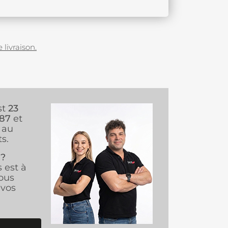
 livraison.
st
23
987
et
au
s.
 ?
s est à
ous
vos