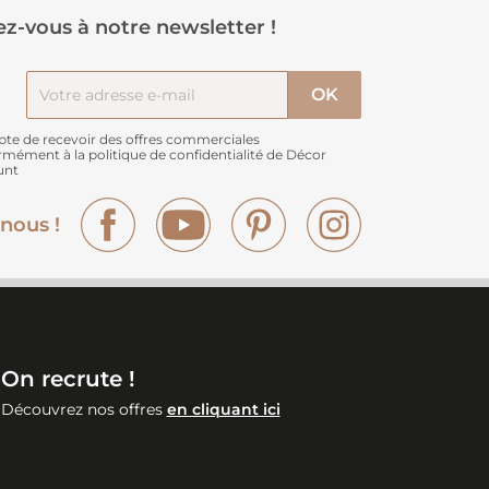
z-vous à notre newsletter !
pte de recevoir des offres commerciales
rmément à
la politique de confidentialité de Décor
unt
Facebook
YouTube
Pinterest
Instagram
nous !
On recrute !
Découvrez nos offres
en cliquant ici