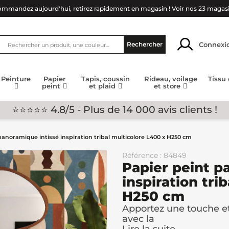
mmandez aujourd'hui, retirez rapidement en magasin !
Voir nos 23 magas
Connexi
Rechercher
Peinture
Papier
Tapis, coussin
Rideau, voilage
Tissu
peint
et plaid
et store
⭐⭐⭐⭐⭐ 4.8/5 - Plus de 14 000 avis clients !
panoramique intissé inspiration tribal multicolore L400 x H250 cm
Référence : 84849
Papier peint p
inspiration tri
H250 cm
Apportez une touche et
avec la