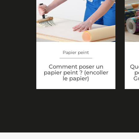
Papier peint
Que
Comment poser un
p
papier peint ? (encoller
G
le papier)