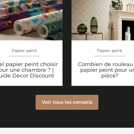
Papier peint
Papier peint
l papier peint choisir
Combien de rouleau
our une chambre ? |
papier peint pour u
uide Decor Discount
pièce?
Voir tous les conseils