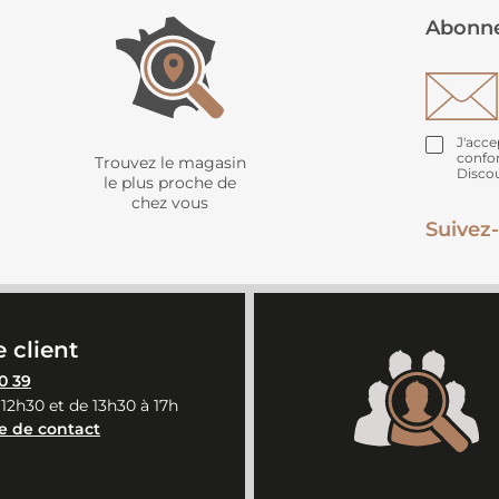
Abonne
J'acce
confo
Trouvez le magasin
Disco
le plus proche de
chez vous
Suivez-
 client
0 39
 12h30 et de 13h30 à 17h
e de contact