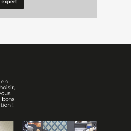
 expert
 en
oisir,
vous
s bons
tion !