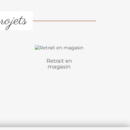
rojets
Retrait en
magasin