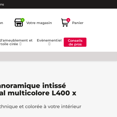
ins
+
0
on
Votre magasin
Panier
 d'ameublement et
Evènementiel
Conseils
toile cirée
de pros
anoramique intissé
bal multicolore L400 x
hnique et colorée à votre intérieur