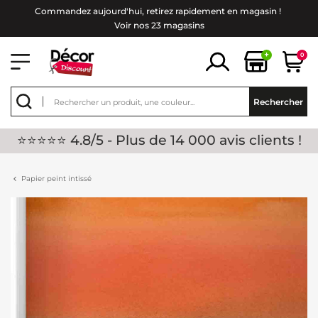
Commandez aujourd'hui, retirez rapidement en magasin !
Voir nos 23 magasins
+
0
Rechercher
⭐⭐⭐⭐⭐ 4.8/5 - Plus de 14 000 avis clients !
Papier peint intissé