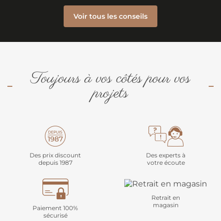
Voir tous les conseils
Toujours à vos côtés pour vos
projets
Des prix discount
Des experts à
depuis 1987
votre écoute
Retrait en
magasin
Paiement 100%
sécurisé