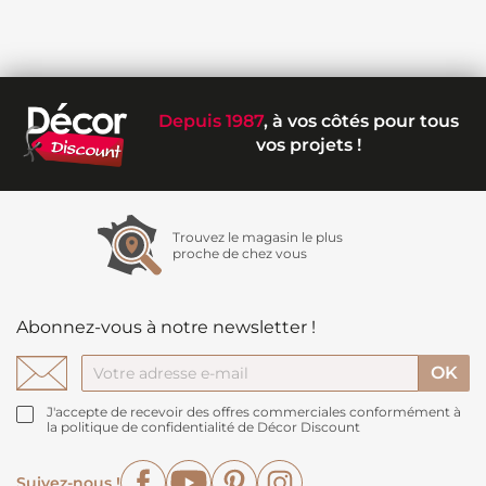
Depuis 1987
, à vos côtés pour tous
vos projets !
Trouvez le magasin le plus
proche de chez vous
Abonnez-vous à notre newsletter !
J'accepte de recevoir des offres commerciales conformément à
la politique de confidentialité de Décor Discount
Facebook
YouTube
Pinterest
Instagram
Suivez-nous !