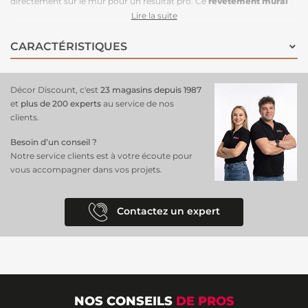
directement sur le mur pour un résultat pro. Ce
revêtement mural
tropical
révèle la splendeur mystique des forêts, créant une
Lire la suite
ambiance captivante et immersive. Imaginez-vous entouré de
feuillages et de teintes vibrantes qui évoquent l'exotisme et
CARACTÉRISTIQUES
l’émerveillement. Parfait pour apporter une
touche d’évasion à
votre salon
, votre chambre ou un bureau créatif, ce papier peint fait
de vos murs un véritable tableau vivant. N'attendez plus pour inviter
Décor Discount, c'est
23 magasins depuis 1987
la magie des tropiques chez vous !
et
plus de 200 experts
au service de nos
clients.
Besoin d’un conseil ?
Notre service clients est à votre écoute pour
vous accompagner dans vos projets.
Contactez un expert
NOS CONSEILS
DE PROS