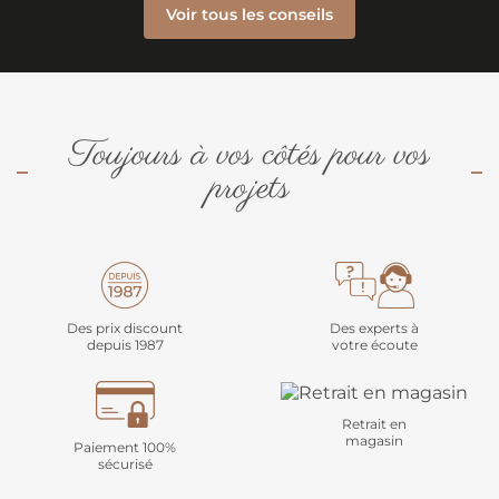
Voir tous les conseils
Toujours à vos côtés pour vos
projets
Des prix discount
Des experts à
depuis 1987
votre écoute
Retrait en
magasin
Paiement 100%
sécurisé