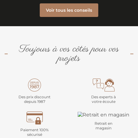
Voir tous les conseils
Toujours à vos côtés pour vos
projets
Des prix discount
Des experts à
depuis 1987
votre écoute
Retrait en
magasin
Paiement 100%
sécurisé