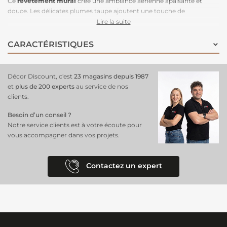
Ce
revêtement mural
crée une ambiance aérienne apaisante et
douce. Les délicates plumes taupe ajoutent une touche de
raffinement à n'importe quelle pièce, que ce soit une chambre, un
Lire la suite
salon ou un bureau. Grâce à son
intissé la pose est très facile
:
appliquez simplement la colle sur le mur pour un résultat rapide et
CARACTÉRISTIQUES
soigné. Cette pépite habille vos murs tout en apportant une
sensation de profondeur et de légèreté. N’hésitez plus à apporter une
note de sérénité à votre intérieur. Un élément déco passe partout !
Décor Discount, c'est
23 magasins depuis 1987
et
plus de 200 experts
au service de nos
clients.
Besoin d’un conseil ?
Notre service clients est à votre écoute pour
vous accompagner dans vos projets.
Contactez un expert