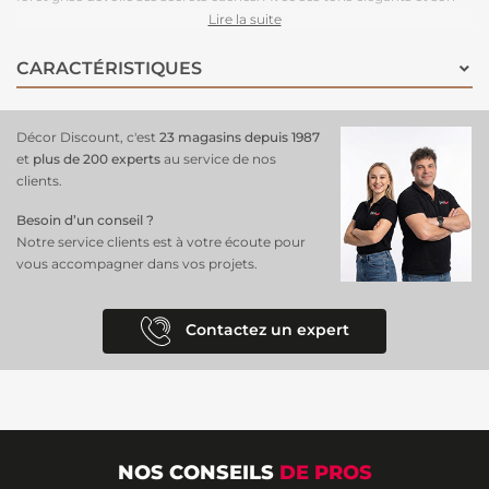
design captivant, il ajoute une touche de mysticisme et de
Lire la suite
sophistication à votre intérieur. Pour une
installation rapide
et sans
tracas, préparez le mur en le nettoyant et le lissant, appliquez la colle
CARACTÉRISTIQUES
directement sur la surface, puis posez les lés du papier peint
panoramique en alignant parfaitement les motifs pour un effet
enchanteur et dynamique.
Décor Discount, c'est
23 magasins depuis 1987
et
plus de 200 experts
au service de nos
clients.
Besoin d’un conseil ?
Notre service clients est à votre écoute pour
vous accompagner dans vos projets.
Contactez un expert
NOS CONSEILS
DE PROS