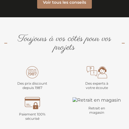
Voir tous les conseils
Toujours à vos côtés pour vos
projets
Des prix discount
Des experts à
depuis 1987
votre écoute
Retrait en
magasin
Paiement 100%
sécurisé