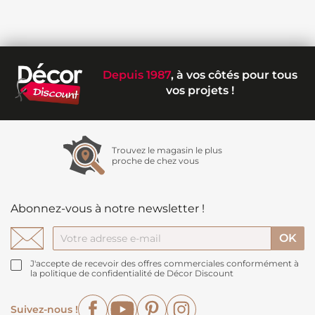
Depuis 1987
, à vos côtés pour tous
vos projets !
Trouvez le magasin le plus
proche de chez vous
Abonnez-vous à notre newsletter !
J'accepte de recevoir des offres commerciales conformément à
la politique de confidentialité de Décor Discount
Facebook
YouTube
Pinterest
Instagram
Suivez-nous !