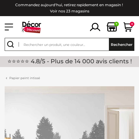
Commandez aujourd'hui, retirez rapidement en magasin !
Voir nos 23 magasins
+
0
Rechercher
⭐⭐⭐⭐⭐ 4.8/5 - Plus de 14 000 avis clients !
Papier peint intissé