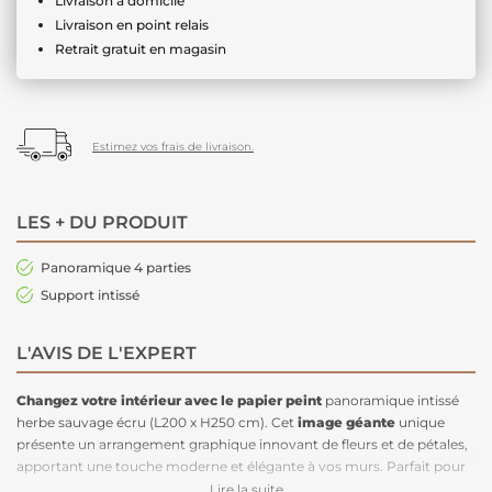
Livraison à domicile
Livraison en point relais
Retrait gratuit en magasin
Estimez vos frais de livraison.
LES + DU PRODUIT
Panoramique 4 parties
Support intissé
L'AVIS DE L'EXPERT
Changez votre intérieur avec le papier peint
panoramique intissé
herbe sauvage écru (L200 x H250 cm). Cet
image géante
unique
présente un arrangement graphique innovant de fleurs et de pétales,
apportant une touche moderne et élégante à vos murs. Parfait pour
votre salon ou chambre, ce
papier peint panoramique
tendance
Lire la suite