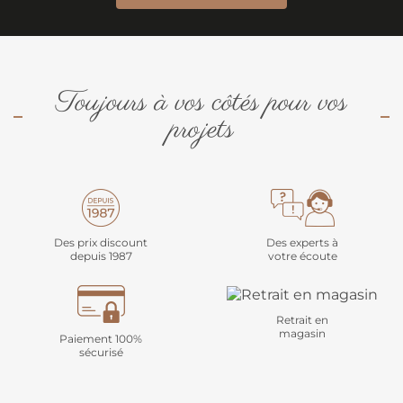
Toujours à vos côtés pour vos
projets
Des prix discount
Des experts à
depuis 1987
votre écoute
Retrait en
magasin
Paiement 100%
sécurisé