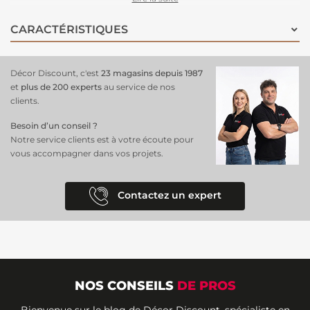
offre une interprétation rafraîchissante de la nature. L'installation est
rapide : préparez simplement votre mur, appliquez la colle
CARACTÉRISTIQUES
directement, et posez les lés du panoramique papier peint en alignant
les motifs. En un rien de temps, vous ajouterez une dimension
artistique et contemporaine à votre espace.
Décor Discount, c'est
23 magasins depuis 1987
et
plus de 200 experts
au service de nos
clients.
Besoin d’un conseil ?
Notre service clients est à votre écoute pour
vous accompagner dans vos projets.
Contactez un expert
NOS CONSEILS
DE PROS
Bienvenue sur le blog de Décor Discount, spécialiste en