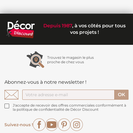
Depuis 1987
, à vos côtés pour tous
vos projets !
Trouvez le magasin le plus
proche de chez vous
Abonnez-vous à notre newsletter !
J'accepte de recevoir des offres commerciales conformément à
la politique de confidentialité de Décor Discount
Facebook
YouTube
Pinterest
Instagram
Suivez-nous !