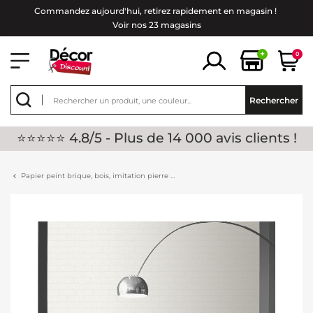
Commandez aujourd'hui, retirez rapidement en magasin !
Voir nos 23 magasins
+
0
Rechercher
⭐⭐⭐⭐⭐ 4.8/5 - Plus de 14 000 avis clients !
Papier peint brique, bois, imitation pierre …