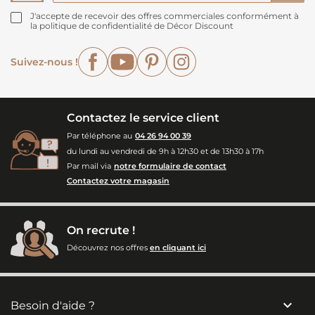
J'accepte de recevoir des offres commerciales conformément à
la politique de confidentialité de Décor Discount
Facebook
YouTube
Pinterest
Instagram
Suivez-nous !
Contactez le service client
Par téléphone au
04 26 94 00 39
du lundi au vendredi de 9h à 12h30 et de 13h30 à 17h
Par mail via
notre formulaire de contact
Contactez votre magasin
On recrute !
Découvrez nos offres
en cliquant ici

Besoin d'aide ?