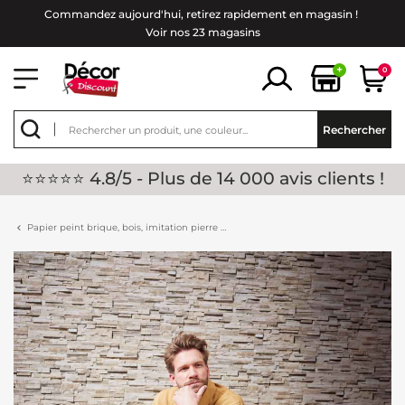
Commandez aujourd'hui, retirez rapidement en magasin !
Voir nos 23 magasins
+
0
Rechercher
⭐⭐⭐⭐⭐ 4.8/5 - Plus de 14 000 avis clients !
Papier peint brique, bois, imitation pierre …