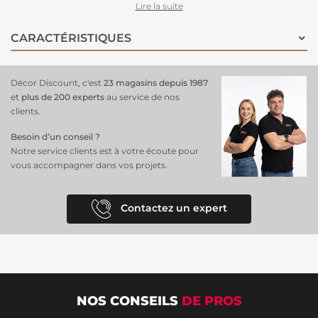
Parfait pour un salon, une chambre ou un espace de vie, il apporte un
Lire la suite
charme naturel. Sa
composition intissée facilite la pose
en
appliquant simplement la colle sur le mur et garantit une grande
CARACTÉRISTIQUES
durabilité. Ce
papier peint
est idéal pour ceux qui recherchent une
décoration à la fois originale, douce et intemporelle, en alliant des
tons naturels et une texture réaliste.
Décor Discount, c'est
23 magasins depuis 1987
et
plus de 200 experts
au service de nos
clients.
Besoin d’un conseil ?
Notre service clients est à votre écoute pour
vous accompagner dans vos projets.
Contactez un expert
NOS CONSEILS
DE PROS