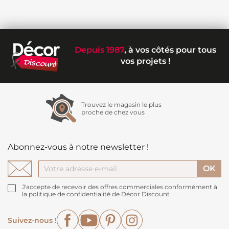
Depuis 1987
, à vos côtés pour tous
vos projets !
Trouvez le magasin le plus
proche de chez vous
Abonnez-vous à notre newsletter !
J'accepte de recevoir des offres commerciales conformément à
la politique de confidentialité de Décor Discount
Facebook
YouTube
Pinterest
Instagram
Suivez-nous !