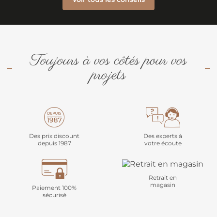
Toujours à vos côtés pour vos
projets
Des prix discount
Des experts à
depuis 1987
votre écoute
Retrait en
magasin
Paiement 100%
sécurisé