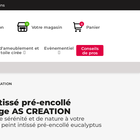
ins
+
0
on
Votre magasin
Panier
 d'ameublement et
Evènementiel
Conseils
toile cirée
de pros
REATION
tissé pré-encollé
ige AS CREATION
 sérénité et de nature à votre
r peint intissé pré-encollé eucalyptus