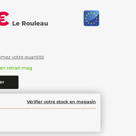
€
Le Rouleau
imez votre quantité
en retrait mag
er
Vérifier votre stock en magasin