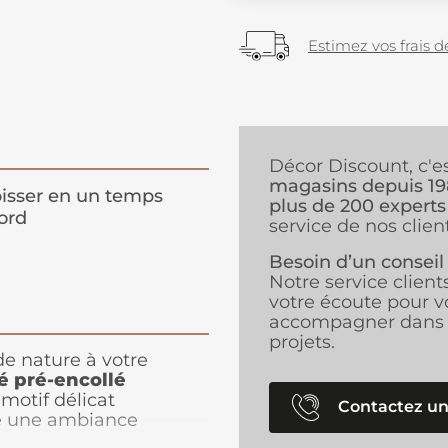
Estimez vos frais de
Décor Discount, c'e
magasins depuis 1
isser en un temps
plus de 200 experts
ord
service de nos client
Besoin d’un conseil
Notre service client
votre écoute pour v
accompagner dans 
projets.
de nature à votre
sé pré-encollé
motif délicat
Contactez un
ée une ambiance
 une chambre ou un