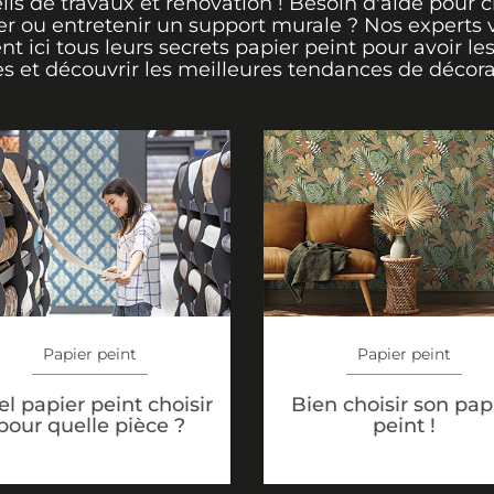
ils de travaux et rénovation ! Besoin d'aide pour ch
er ou entretenir un support murale ? Nos experts 
ent ici tous leurs secrets papier peint pour avoir le
s et découvrir les meilleures tendances de décora
Papier peint
Papier peint
l papier peint choisir
Bien choisir son pap
pour quelle pièce ?
peint !