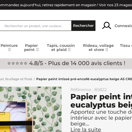
mmandez aujourd'hui, retirez rapidement en magasin !
Voir nos 23 magas
Connexi
Rechercher
Peinture
Papier
Tapis, coussin
Rideau, voilage
Tissu
peint
et plaid
et store
⭐⭐⭐⭐⭐ 4.8/5 - Plus de 14 000 avis clients !
ri, feuillage et floral
Papier peint intissé pré-encollé eucalyptus beige AS C
Référence : 85822
Papier peint in
eucalyptus be
Apportez une touche de
intérieur avec le papie
beige...
Lire la suite