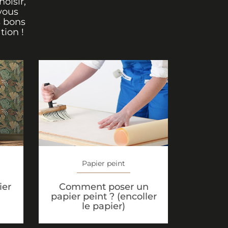
oisir,
vous
s bons
tion !
Papier peint
ier
Comment poser un
papier peint ? (encoller
le papier)