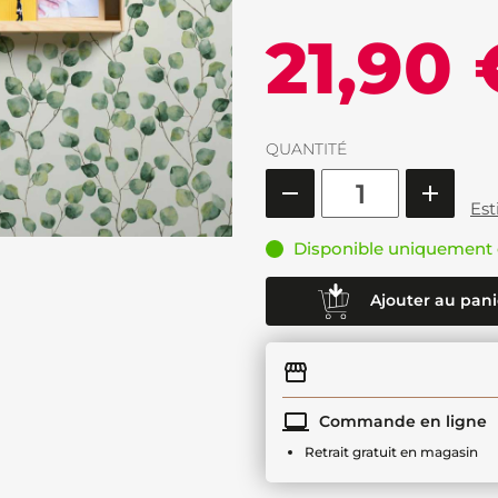
21,90 
QUANTITÉ
Est
Disponible uniquement 
Ajouter au pani
Commande en ligne
Retrait gratuit en magasin