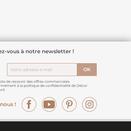
z-vous à notre newsletter !
pte de recevoir des offres commerciales
rmément à
la politique de confidentialité de Décor
unt
Facebook
YouTube
Pinterest
Instagram
nous !