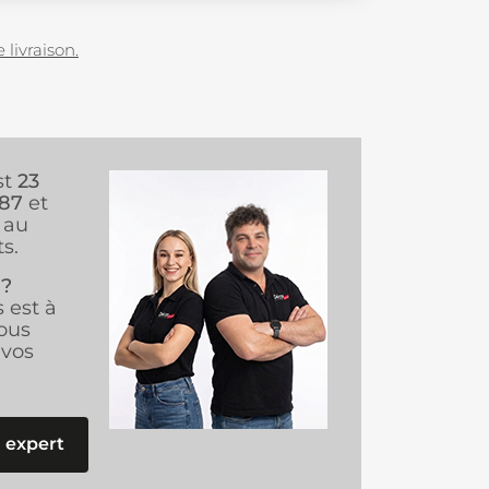
 livraison.
st
23
987
et
au
s.
 ?
s est à
ous
vos
 expert