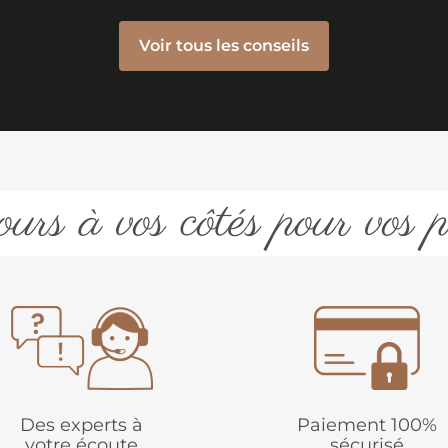
Voir tous les conseils
urs à vos côtés pour vos p
Des experts à
Paiement 100%
votre écoute
sécurisé