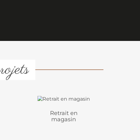
rojets
Retrait en
magasin