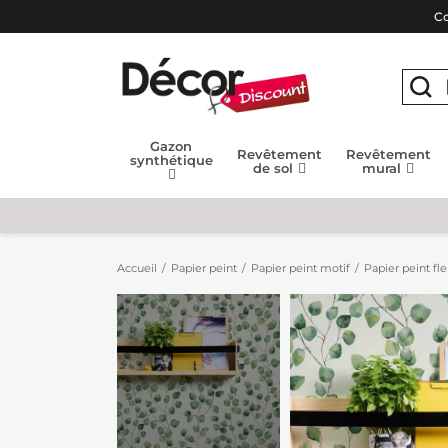
Co
Gazon
Revêtement
Revêtement
synthétique
de sol
mural
Accueil
Papier peint
Papier peint motif
Papier peint fleu