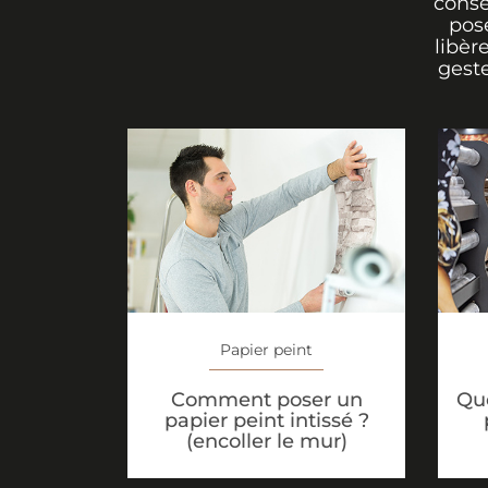
conse
pos
libèr
geste
Papier peint
Comment poser un
Que
papier peint intissé ?
(encoller le mur)