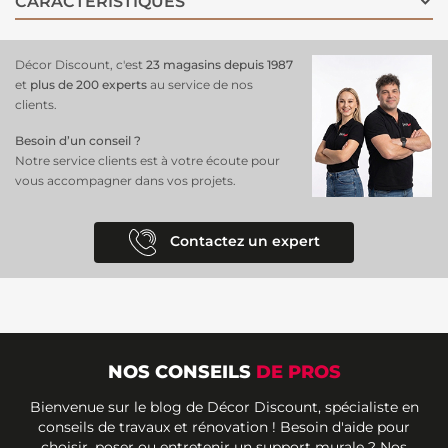
CARACTÉRISTIQUES
papier peint adhère sur le mur facilement et sans se déchirer au
contact de la colle. Fabriqué en France.
Décor Discount, c'est
23 magasins depuis 1987
et
plus de 200 experts
au service de nos
clients.
Besoin d’un conseil ?
Notre service clients est à votre écoute pour
vous accompagner dans vos projets.
Contactez un expert
NOS CONSEILS
DE PROS
Bienvenue sur le blog de Décor Discount, spécialiste en
conseils de travaux et rénovation ! Besoin d'aide pour
choisir, poser ou entretenir un support murale ? Nos