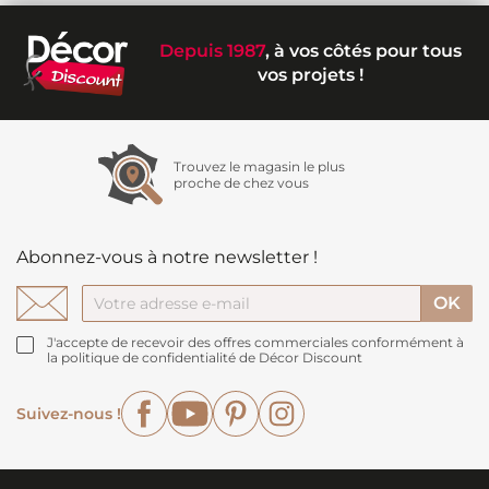
Depuis 1987
, à vos côtés pour tous
vos projets !
Trouvez le magasin le plus
proche de chez vous
Abonnez-vous à notre newsletter !
J'accepte de recevoir des offres commerciales conformément à
la politique de confidentialité de Décor Discount
Facebook
YouTube
Pinterest
Instagram
Suivez-nous !