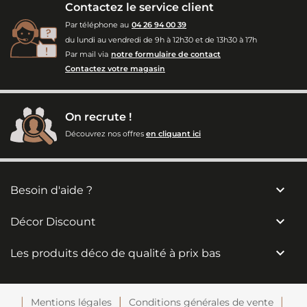
Contactez le service client
Par téléphone au
04 26 94 00 39
du lundi au vendredi de 9h à 12h30 et de 13h30 à 17h
Par mail via
notre formulaire de contact
Contactez votre magasin
On recrute !
Découvrez nos offres
en cliquant ici

Besoin d'aide ?

Décor Discount

Les produits déco de qualité à prix bas
Mentions légales
Conditions générales de vente