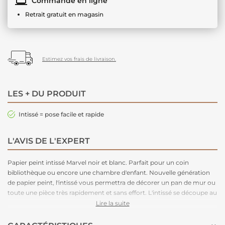
Commande en ligne
Retrait gratuit en magasin
Estimez vos frais de livraison.
LES + DU PRODUIT
Intissé = pose facile et rapide
L'AVIS DE L'EXPERT
Papier peint intissé Marvel noir et blanc. Parfait pour un coin
bibliothèque ou encore une chambre d'enfant. Nouvelle génération
de papier peint, l'intissé vous permettra de décorer un pan de mur ou
toute une pièce très rapidement et sans effort. L'intissé se découpe au
cutter sans se déchirer. Plus besoin d'appliquer de la colle au dos du
Lire la suite
papier : la colle est à appliquer uniquement sur le mur, au rouleau et
au pinceau pour les angles. Plus besoin donc de table à tapisser. Le