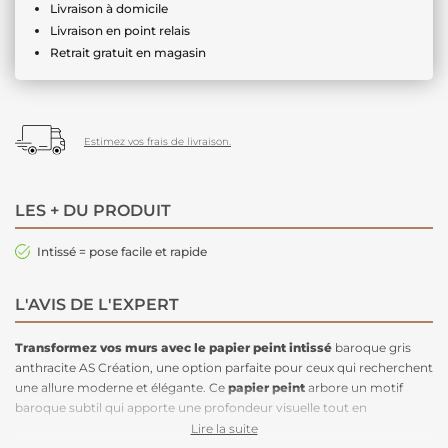
Livraison à domicile
Livraison en point relais
Retrait gratuit en magasin
Estimez vos frais de livraison.
LES + DU PRODUIT
Intissé = pose facile et rapide
L'AVIS DE L'EXPERT
Transformez vos murs avec le papier peint intissé
baroque gris
anthracite AS Création, une option parfaite pour ceux qui recherchent
une allure moderne et élégante. Ce
papier peint
arbore un motif
baroque subtil qui apporte une profondeur visuelle tout en
conservant une palette de couleurs contemporaine. Grâce à sa
Lire la suite
conception en intissé
, son
installation est rapide et facile
: