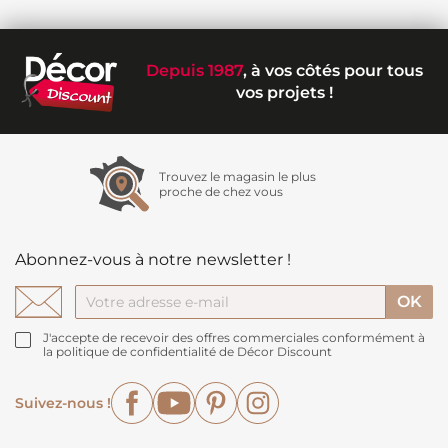
Depuis 1987
, à vos côtés pour tous
vos projets !
Trouvez le magasin le plus
proche de chez vous
Abonnez-vous à notre newsletter !
J'accepte de recevoir des offres commerciales conformément à
la politique de confidentialité de Décor Discount
Facebook
YouTube
Pinterest
Instagram
Suivez-nous !