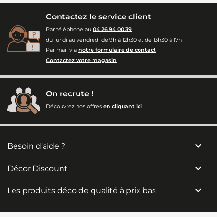
Contactez le service client
Par téléphone au
04 26 94 00 39
du lundi au vendredi de 9h à 12h30 et de 13h30 à 17h
Par mail via
notre formulaire de contact
Contactez votre magasin
On recrute !
Découvrez nos offres
en cliquant ici

Besoin d'aide ?

Décor Discount

Les produits déco de qualité à prix bas