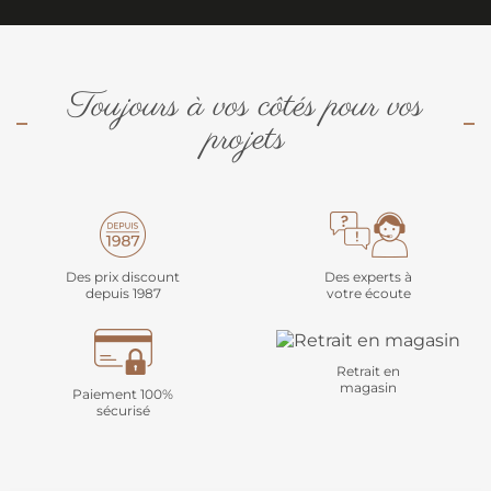
Toujours à vos côtés pour vos
projets
Des prix discount
Des experts à
depuis 1987
votre écoute
Retrait en
magasin
Paiement 100%
sécurisé