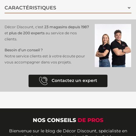
appliquez simplement de la colle sur le mur, sans le besoin de
CARACTÉRISTIQUES
mouiller le papier, ce qui le rend accessible même aux bricoleurs
novices. Que ce soit dans un salon chic ou une chambre accueillante,
ce revêtement mural s’adapte à tous les espaces, ajoutant une
Décor Discount, c'est
23 magasins depuis 1987
touche de sophistication. Avec le
papier peint baroque
gris
et
plus de 200 experts
au service de nos
anthracite, offrez à votre intérieur un look raffiné et intemporel, tout
clients.
en garantissant un entretien simple et une durabilité exceptionnelle.
Besoin d’un conseil ?
Notre service clients est à votre écoute pour
vous accompagner dans vos projets.
Contactez un expert
NOS CONSEILS
DE PROS
Bienvenue sur le blog de Décor Discount, spécialiste en