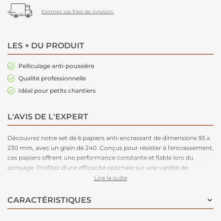
Estimez vos frais de livraison.
LES + DU PRODUIT
Pelliculage anti-poussière
Qualité professionnelle
Idéal pour petits chantiers
L'AVIS DE L'EXPERT
Découvrez notre set de 6 papiers anti-encrassant de dimensions 93 x
230 mm, avec un grain de 240. Conçus pour résister à l'encrassement,
ces papiers offrent une performance constante et fiable lors du
ponçage. Profitez d'une efficacité optimale sur une variété de
surfaces. Avec ce set, obtenez des résultats impeccables et durables
Lire la suite
pour tous vos projets de bricolage et de rénovation.
CARACTÉRISTIQUES