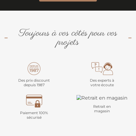
Toujours à vos côtés pour vos
projets
Des prix discount
Des experts à
depuis 1987
votre écoute
Retrait en
magasin
Paiement 100%
sécurisé