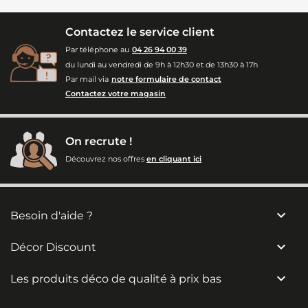
Contactez le service client
Par téléphone au
04 26 94 00 39
du lundi au vendredi de 9h à 12h30 et de 13h30 à 17h
Par mail via
notre formulaire de contact
Contactez votre magasin
On recrute !
Découvrez nos offres
en cliquant ici

Besoin d'aide ?

Décor Discount

Les produits déco de qualité à prix bas