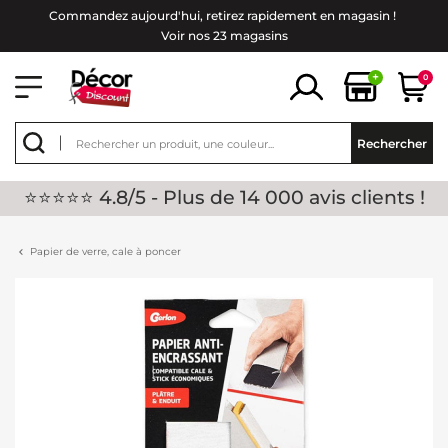
Commandez aujourd'hui, retirez rapidement en magasin !
Voir nos 23 magasins
+
0
Rechercher
⭐⭐⭐⭐⭐ 4.8/5 - Plus de 14 000 avis clients !
Papier de verre, cale à poncer