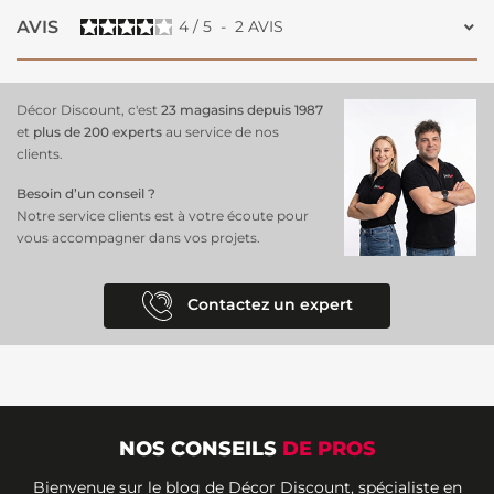
AVIS
4
/
5
-
2
AVIS
Décor Discount, c'est
23 magasins depuis 1987
et
plus de 200 experts
au service de nos
clients.
Besoin d’un conseil ?
Notre service clients est à votre écoute pour
vous accompagner dans vos projets.
Contactez un expert
NOS CONSEILS
DE PROS
Bienvenue sur le blog de Décor Discount, spécialiste en