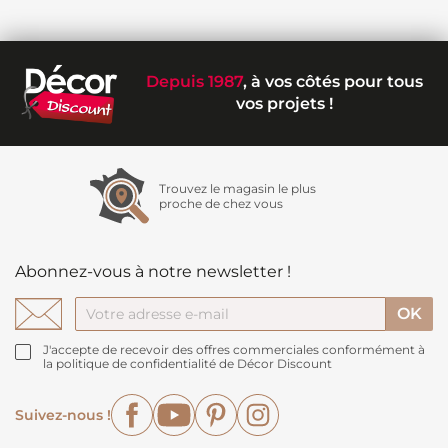
Depuis 1987
, à vos côtés pour tous
vos projets !
Trouvez le magasin le plus
proche de chez vous
Abonnez-vous à notre newsletter !
J'accepte de recevoir des offres commerciales conformément à
la politique de confidentialité de Décor Discount
Facebook
YouTube
Pinterest
Instagram
Suivez-nous !