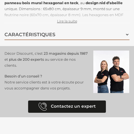
panneau bois mural
hexagonal en teck
, au
design nid d’abeille
unique. Dimensions : 65x80 cm, épaisseur 9 mm, monté sur une
feutrine noire (60x70 cm, épaisseur 8 mm). Les hexagones en MDF
dépassent légèrement de la feutrine, créant un effet 3D moderne et
Lire la suite
raffiné. Ce
panneau mural
en teck est idéal pour
habiller vos murs
,
créer des décors originaux ou personnaliser vos pièces. Pose facile et
CARACTÉRISTIQUES
rapide : ajustable, il peut être collé ou agrafé selon vos préférences
pour une décoration intérieure fonctionnelle et esthétique.
Décor Discount, c'est
23 magasins depuis 1987
et
plus de 200 experts
au service de nos
clients.
Besoin d’un conseil ?
Notre service clients est à votre écoute pour
vous accompagner dans vos projets.
Contactez un expert