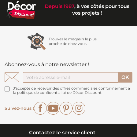
Depuis 1987
, à vos côtés pour tous
vos projets !
Trouvez le magasin le plus
proche de chez vous
Abonnez-vous à notre newsletter !
J'accepte de recevoir des offres commerciales conformément à
la politique de confidentialité de Décor Discount
Facebook
YouTube
Pinterest
Instagram
Suivez-nous !
Contactez le service client