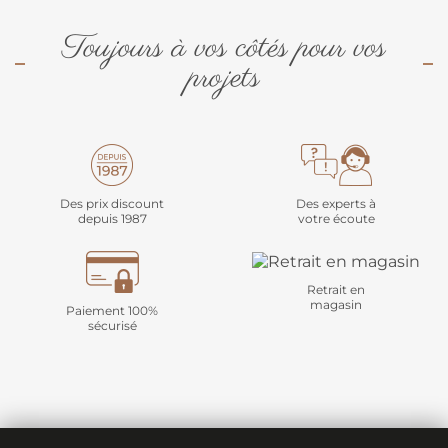
Toujours à vos côtés pour vos
projets
Des prix discount
Des experts à
depuis 1987
votre écoute
Retrait en
magasin
Paiement 100%
sécurisé