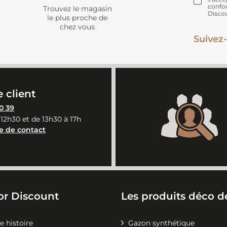
confo
Trouvez le magasin
Disco
le plus proche de
chez vous
Suivez-
 client
0 39
 12h30 et de 13h30 à 17h
e de contact
or Discount
Les produits déco de
e histoire
Gazon synthétique