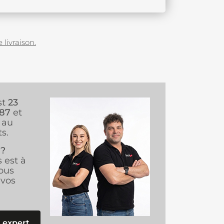
 livraison.
st
23
987
et
au
s.
 ?
s est à
ous
vos
 expert