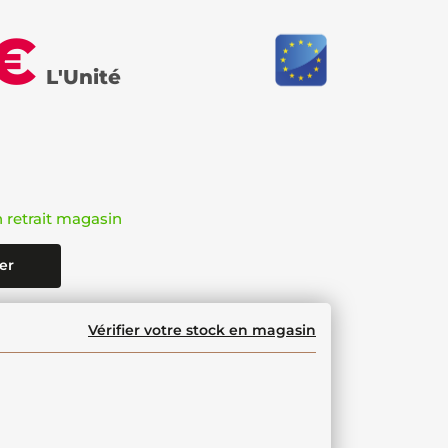
 €
L'Unité
n retrait magasin
er
Vérifier votre stock en magasin