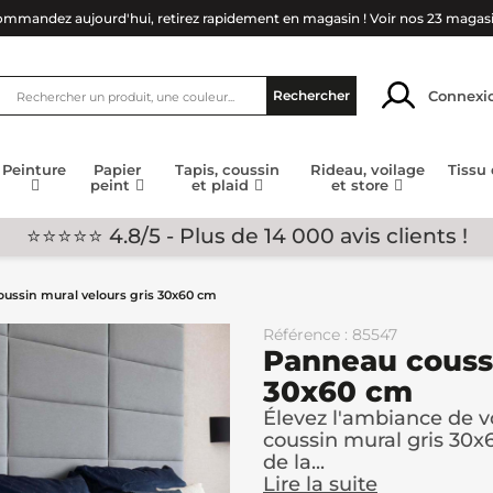
mmandez aujourd'hui, retirez rapidement en magasin !
Voir nos 23 magas
Connexi
Rechercher
Peinture
Papier
Tapis, coussin
Rideau, voilage
Tissu
peint
et plaid
et store
⭐⭐⭐⭐⭐ 4.8/5 - Plus de 14 000 avis clients !
ussin mural velours gris 30x60 cm
Référence : 85547
Panneau coussi
30x60 cm
Élevez l'ambiance de 
coussin mural gris 30x
de la...
Lire la suite