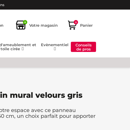
ins
+
0
on
Votre magasin
Panier
 d'ameublement et
Evènementiel
Conseils
toile cirée
de pros
n mural velours gris
votre espace avec ce panneau
60 cm, un choix parfait pour apporter