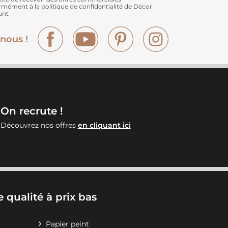
rmément à
la politique de confidentialité de Décor
unt
Facebook
YouTube
Pinterest
Instagram
nous !
On recrute !
Découvrez nos offres
en cliquant ici
 qualité à prix bas
Papier peint