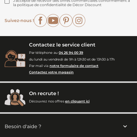
J'accepte de recevoir des offres commerciales conformément à
la politique de confidentialité de Décor Discount
Facebook
YouTube
Pinterest
Instagram
Suivez-nous !
Contactez le service client
Par téléphone au
04 26 94 00 39
du lundi au vendredi de 9h à 12h30 et de 13h30 à 17h
Par mail via
notre formulaire de contact
Contactez votre magasin
On recrute !
Découvrez nos offres
en cliquant ici

Besoin d'aide ?