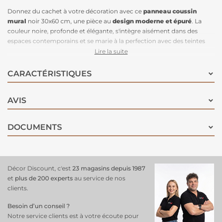
Donnez du cachet à votre décoration avec ce
panneau coussin
mural
noir 30x60 cm, une pièce au
design moderne et épuré
. La
couleur noire, profonde et élégante, s'intègre aisément dans des
espaces contemporains et se marie à la perfection avec des teintes
métalliques ou des tons plus doux comme le beige ou le gris. Ce
Lire la suite
coussin mural
peut être utilisé pour
créer une tête de lit matelassé
à la maison
ou pour créer un panneau mural imposant qui structure
CARACTÉRISTIQUES
l’espace. Outre son côté décoratif, il joue un rôle pratique en offrant
une isolation acoustique pour réduire les nuisances sonores. Son effet
AVIS
3D apporte une touche de dynamisme visuel, tout en apportant de la
profondeur à vos murs. Facile à installer et à entretenir, ce panneau
coussin mural est un choix idéal pour ceux qui recherchent à la fois
DOCUMENTS
fonctionnalité et esthétisme.
Décor Discount, c'est
23 magasins depuis 1987
et
plus de 200 experts
au service de nos
clients.
Besoin d’un conseil ?
Notre service clients est à votre écoute pour