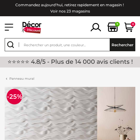
Commandez aujourd'hui, retirez rapidement en magasin !
Voir nos 23 magasins
+
0
Rechercher
⭐⭐⭐⭐⭐ 4.8/5 - Plus de 14 000 avis clients !
Panneau mural
-25%