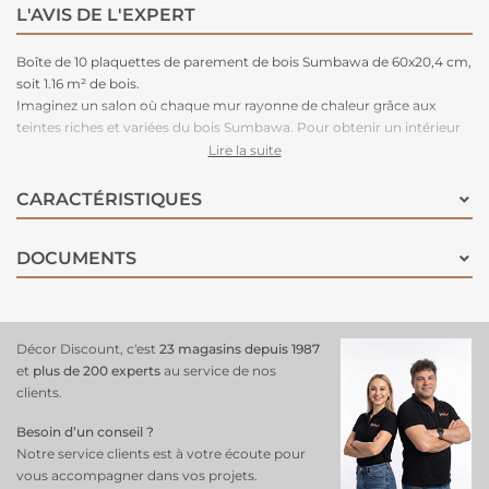
L'AVIS DE L'EXPERT
Boîte de 10 plaquettes de parement de bois Sumbawa de 60x20,4 cm,
soit 1.16 m² de bois.
Imaginez un salon où chaque mur rayonne de chaleur grâce aux
teintes riches et variées du bois Sumbawa. Pour obtenir un intérieur
où le charme naturel du bois crée un cocon réconfortant. Facile à
Lire la suite
poser et légère, sa configuration en Z ne nécessite aucun jointement
entre les pièces.
CARACTÉRISTIQUES
N'attendez plus pour apporter cette touche d'authenticité et de
charme à votre intérieur. Offrez-vous le plaisir d'un décor raffiné et
DOCUMENTS
chaleureux avec notre plaquette de parement en bois Sumbawa.
Décor Discount, c'est
23 magasins depuis 1987
et
plus de 200 experts
au service de nos
clients.
Besoin d’un conseil ?
Notre service clients est à votre écoute pour
vous accompagner dans vos projets.