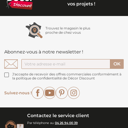
vos projets !
Trouvez le magasin le plus
proche de chez vous
Abonnez-vous à notre newsletter !
J'accepte de recevoir des offres commerciales conformément à
la politique de confidentialité de Décor Discount
Facebook
YouTube
Pinterest
Instagram
Suivez-nous !
Contactez le service client
Par téléphone au
04 26 94 00 39