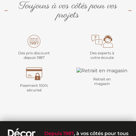
Toujours à vos côtés pour vos
projets
Des prix discount
Des experts à
depuis 1987
votre écoute
Retrait en
magasin
Paiement 100%
sécurisé
Depuis 1987
, à vos côtés pour tous