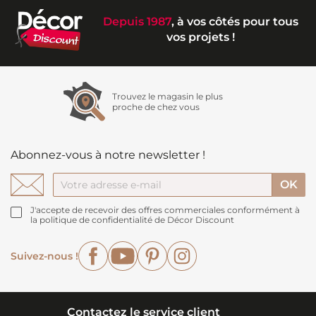
Depuis 1987
, à vos côtés pour tous
vos projets !
Trouvez le magasin le plus
proche de chez vous
Abonnez-vous à notre newsletter !
J'accepte de recevoir des offres commerciales conformément à
la politique de confidentialité de Décor Discount
Facebook
YouTube
Pinterest
Instagram
Suivez-nous !
Contactez le service client