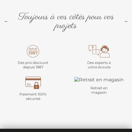
Toujours à vos côtés pour vos
projets
Des prix discount
Des experts à
depuis 1987
votre écoute
Retrait en
magasin
Paiement 100%
sécurisé