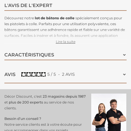
L'AVIS DE L'EXPERT
Découvrez notre
lot de
bâtons de colle
spécialement conçus pour
les pistolets à colle. Parfaits pour une utilisation polyvalente, ces
bâtons garantissent une adhérence rapide et fiable sur une variété de
surfaces. Faciles à insérer et à fondre, ils assurent une application
fluide et précise, idéale pour les
projets de bricolage
, de réparation et
Lire la suite
d'artisanat. Chaque lot contient plusieurs bâtons de colle, vous offrant
une solution pratique et économique pour tous vos besoins en
CARACTÉRISTIQUES
collage. Obtenez des résultats professionnels avec une tenue
impeccable et une utilisation sans tracas grâce à nos bâtons de colle
de haute qualité.
AVIS
5
/
5
-
2
AVIS
Décor Discount, c'est
23 magasins depuis 1987
et
plus de 200 experts
au service de nos
clients.
Besoin d’un conseil ?
Notre service clients est à votre écoute pour
vous accompagner dans vos projets.