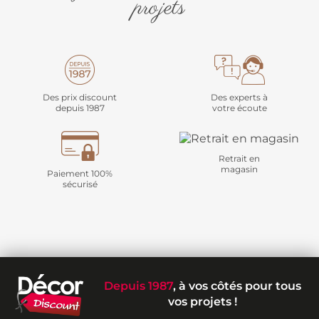
projets
Des prix discount
Des experts à
depuis 1987
votre écoute
Retrait en
magasin
Paiement 100%
sécurisé
Depuis 1987
, à vos côtés pour tous
vos projets !