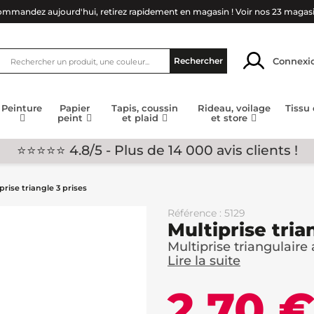
mmandez aujourd'hui, retirez rapidement en magasin !
Voir nos 23 magas
Connexi
Rechercher
Peinture
Papier
Tapis, coussin
Rideau, voilage
Tissu
peint
et plaid
et store
⭐⭐⭐⭐⭐ 4.8/5 - Plus de 14 000 avis clients !
prise triangle 3 prises
Référence : 5129
Multiprise tria
Multiprise triangulaire 
Lire la suite
2,70 