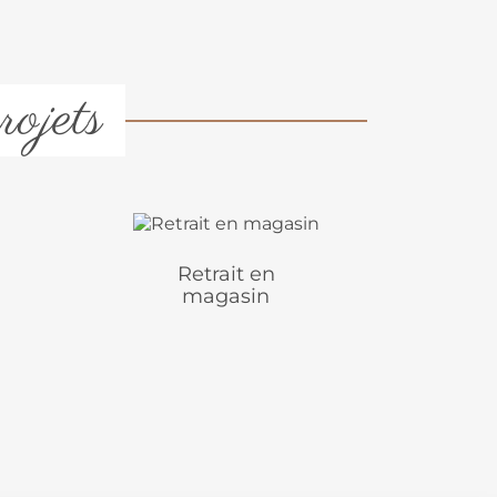
rojets
Retrait en
magasin