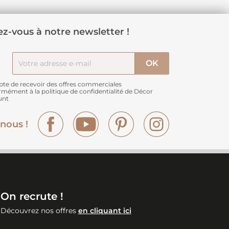
z-vous à notre newsletter !
pte de recevoir des offres commerciales
rmément à
la politique de confidentialité de Décor
unt
Facebook
YouTube
Pinterest
Instagram
nous !
On recrute !
Découvrez nos offres
en cliquant ici