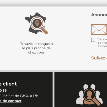
Abonne
J'acce
confo
Trouvez le magasin
Disco
le plus proche de
chez vous
Suivez-
 client
0 39
 12h30 et de 13h30 à 17h
e de contact