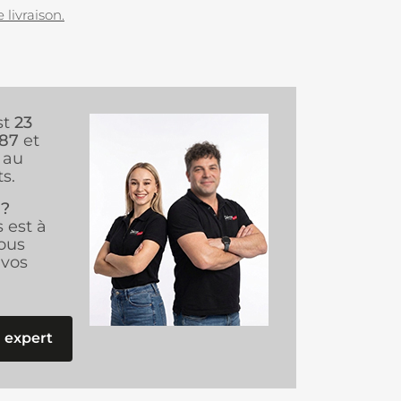
 livraison.
st
23
987
et
au
s.
 ?
s est à
ous
vos
 expert