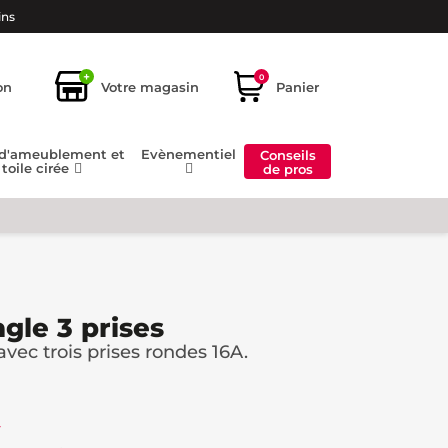
ins
+
0
on
Votre magasin
Panier
 d'ameublement et
Evènementiel
Conseils
toile cirée
de pros
ngle 3 prises
avec trois prises rondes 16A.
€