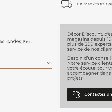
Estimez vos frais de
Décor Discount, c'e
magasins depuis 1
ses rondes 16A.
plus de 200 experts
service de nos client
Besoin d’un conseil
Notre service client
votre écoute pour v
accompagner dans 
projets.
Contactez un