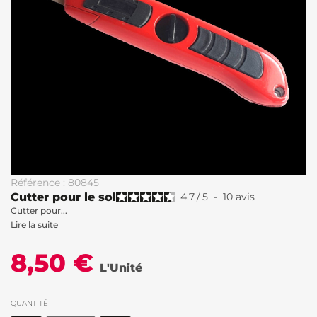
Référence : 80845
Cutter pour le sol
4.7
/
5
-
10
avis
Cutter pour...
Lire la suite
8,50 €
L'Unité
QUANTITÉ