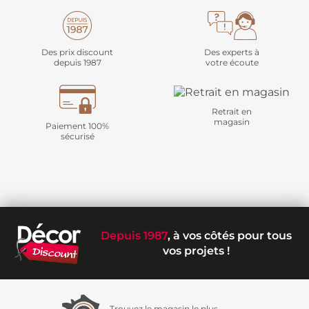
Des prix discount
Des experts à
depuis 1987
votre écoute
Retrait en
magasin
Paiement 100%
sécurisé
Depuis 1987
, à vos côtés pour tous
vos projets !
Trouvez le magasin le plus