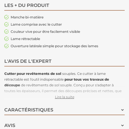
LES + DU PRODUIT
Manche bi-matière
Lame comprise avec le cutter
Couleur vive pour être facilement visible
Lame rétractable
Ouverture latérale simple pour stockage des lames
L'AVIS DE L'EXPERT
Cutter pour revêtements de sol
souples. Ce cutter à lame
rétractable est l'outil indispensable
pour tous vos travaux de
découpe
de revêtements de sol souple. Conçu pour s'adapter à
toutes les épaisseurs, il permet des découpes précises et nettes, que
vous travailliez sur du linoléum, du vinyle, de la moquette ou tout
Lire la suite
autre type de revêtement souple. Son chargeur latéral de lames rend
le remplacement des lames rapide et sans effort, vous assurant une
CARACTÉRISTIQUES
continuité dans votre travail sans interruptions.
Ergonomique et
facile à manier
, ce cutter vous offre un confort d'utilisation optimal,
AVIS
même lors de découpes longues ou complexes. Il est livré avec une