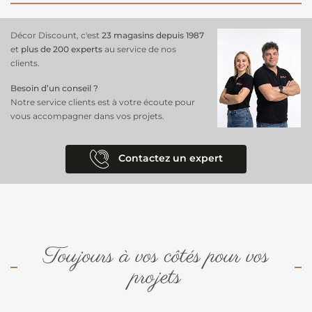
lame incluse, prête à l'emploi dès la réception. Que vous soyez un
professionnel du bricolage ou un amateur exigeant, ce cutter pour
revêtements de sol vous garantit un résultat impeccable, à chaque
Décor Discount, c'est
23 magasins depuis 1987
utilisation.
et
plus de 200 experts
au service de nos
clients.
Besoin d’un conseil ?
Notre service clients est à votre écoute pour
vous accompagner dans vos projets.
Contactez un expert
Toujours à vos côtés pour vos
projets