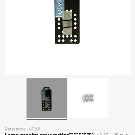
Référence : 47201
Lame croche pour cutter