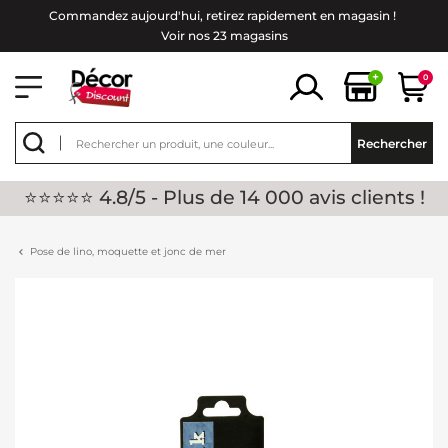
Commandez aujourd'hui, retirez rapidement en magasin !
Voir nos 23 magasins
+
0
Rechercher
⭐⭐⭐⭐⭐ 4.8/5 - Plus de 14 000 avis clients !
Pose de lino, moquette et jonc de mer