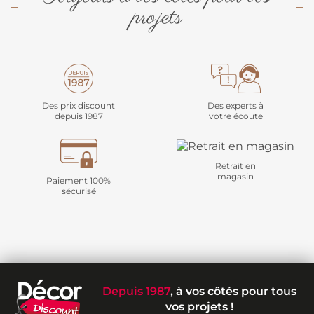
projets
Des prix discount
Des experts à
depuis 1987
votre écoute
Retrait en
magasin
Paiement 100%
sécurisé
Depuis 1987
, à vos côtés pour tous
vos projets !