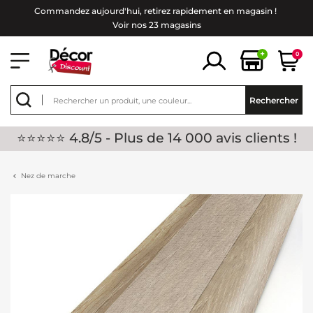
Commandez aujourd'hui, retirez rapidement en magasin !
Voir nos 23 magasins
+
0
Rechercher
⭐⭐⭐⭐⭐ 4.8/5 - Plus de 14 000 avis clients !
Nez de marche