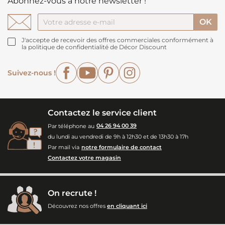
Abonnez-vous à notre newsletter !
J'accepte de recevoir des offres commerciales conformément à
la politique de confidentialité de Décor Discount
Facebook
YouTube
Pinterest
Instagram
Suivez-nous !
Contactez le service client
Par téléphone au
04 26 94 00 39
du lundi au vendredi de 9h à 12h30 et de 13h30 à 17h
Par mail via
notre formulaire de contact
Contactez votre magasin
On recrute !
Découvrez nos offres
en cliquant ici