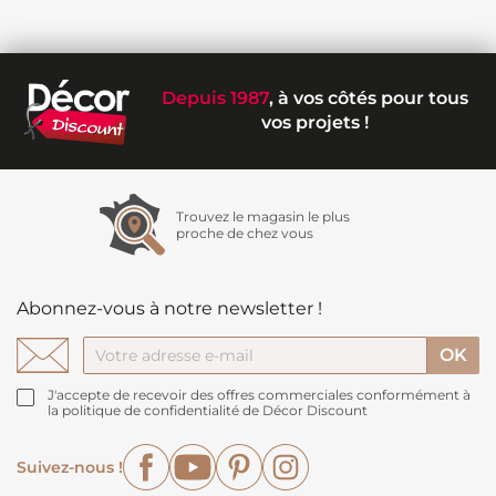
Depuis 1987
, à vos côtés pour tous
vos projets !
Trouvez le magasin le plus
proche de chez vous
Abonnez-vous à notre newsletter !
J'accepte de recevoir des offres commerciales conformément à
la politique de confidentialité de Décor Discount
Facebook
YouTube
Pinterest
Instagram
Suivez-nous !