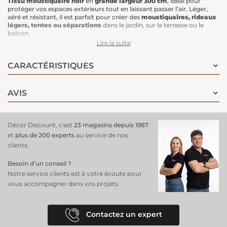
Tissu moustiquaire noir
en
grande largeur 300 cm
, idéal pour
protéger vos espaces extérieurs tout en laissant passer l’air. Léger,
aéré et résistant, il est parfait pour créer des
moustiquaires, rideaux
légers, tentes ou séparations
dans le jardin, sur la terrasse ou le
balcon.
Sa couleur noire offre un rendu discret tout en permettant une
Lire la suite
bonne visibilité à travers le tissu
, et sa structure fluide facilite la
découpe et la couture
pour tous vos projets DIY.
CARACTÉRISTIQUES
Idéal pour :
moustiquaires
pour fenêtres, portes ou lits
AVIS
Décor Discount, c'est
23 magasins depuis 1987
et
plus de 200 experts
au service de nos
clients.
Besoin d’un conseil ?
Notre service clients est à votre écoute pour
vous accompagner dans vos projets.
Contactez un expert