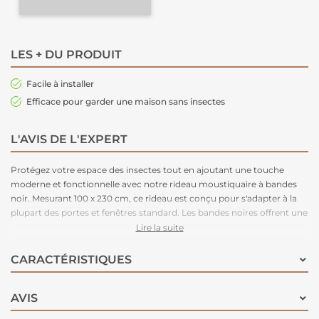
LES + DU PRODUIT
Facile à installer
Efficace pour garder une maison sans insectes
L'AVIS DE L'EXPERT
Protégez votre espace des insectes tout en ajoutant une touche
moderne et fonctionnelle avec notre rideau moustiquaire à bandes
noir. Mesurant 100 x 230 cm, ce rideau est conçu pour s'adapter à la
plupart des portes et fenêtres standard. Les bandes noires offrent une
protection efficace contre les moustiques et autres insectes
Lire la suite
indésirables tout en permettant une circulation d'air optimale.
Fabriqué avec des matériaux de haute qualité, ce rideau durable est
CARACTÉRISTIQUES
facile à installer. Parfait pour les maisons, les appartements ou les
espaces extérieurs.
AVIS
Découvrez également notre sélection de
moustiquaires et rideaux
de porte
pour protéger efficacement vos portes et fenêtres des