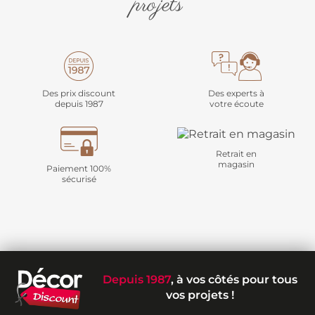
projets
Des prix discount
Des experts à
depuis 1987
votre écoute
Retrait en
magasin
Paiement 100%
sécurisé
Depuis 1987
, à vos côtés pour tous
vos projets !