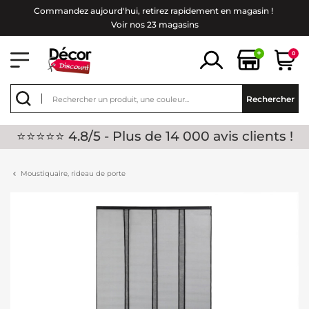
Commandez aujourd'hui, retirez rapidement en magasin !
Voir nos 23 magasins
+
0
Rechercher
⭐⭐⭐⭐⭐ 4.8/5 - Plus de 14 000 avis clients !
Moustiquaire, rideau de porte