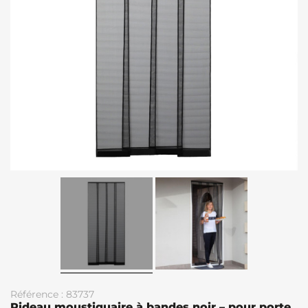
Référence : 83737
Rideau moustiquaire à bandes noir – pour porte