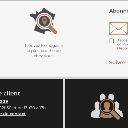
Abonne
J'acce
confo
Trouvez le magasin
Disco
le plus proche de
chez vous
Suivez-
 client
0 39
 12h30 et de 13h30 à 17h
e de contact