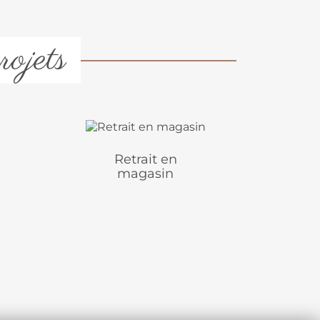
rojets
Retrait en
magasin