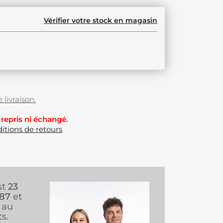
Vérifier votre stock en magasin
 livraison.
 repris ni échangé.
itions de retours
st
23
987
et
au
s.