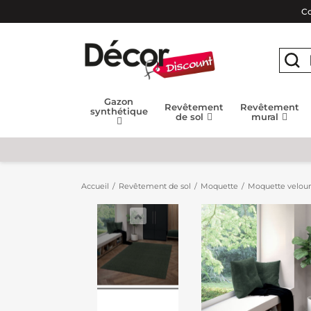
Co
Gazon
Revêtement
Revêtement
synthétique
de sol
mural
Accueil
Revêtement de sol
Moquette
Moquette velour