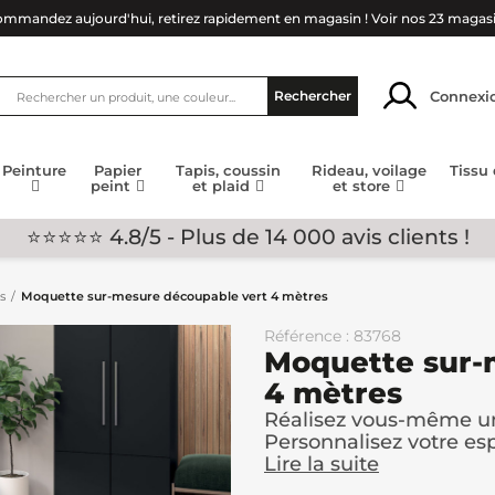
mmandez aujourd'hui, retirez rapidement en magasin !
Voir nos 23 magas
Connexi
Rechercher
Peinture
Papier
Tapis, coussin
Rideau, voilage
Tissu
peint
et plaid
et store
⭐⭐⭐⭐⭐ 4.8/5 - Plus de 14 000 avis clients !
s
Moquette sur-mesure découpable vert 4 mètres
Référence : 83768
Moquette sur-
4 mètres
Réalisez vous-même un t
Personnalisez votre e
Lire la suite