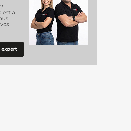
 ?
s est à
ous
vos
 expert