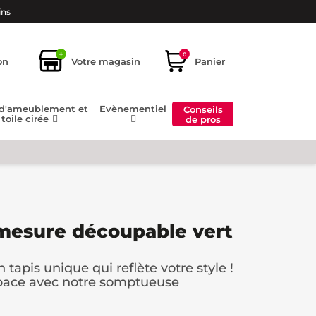
ins
+
0
on
Votre magasin
Panier
 d'ameublement et
Evènementiel
Conseils
toile cirée
de pros
mesure découpable vert
apis unique qui reflète votre style !
space avec notre somptueuse