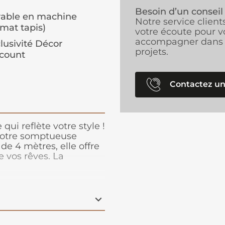
Besoin d’un conseil
able en machine
Notre service client
rmat tapis)
votre écoute pour v
accompagner dans 
lusivité Décor
projets.
count
Contactez un
ui reflète votre style !
otre somptueuse
de 4 mètres, elle offre
e vos rêves. La
er un tapis
r. De plus, son support
fil en font un choix
rez à votre espace une
âce à notre moquette
s.