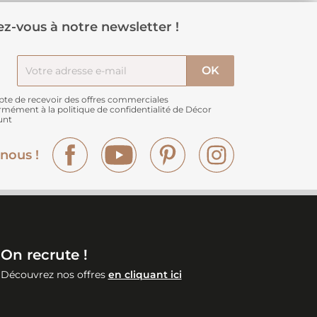
z-vous à notre newsletter !
pte de recevoir des offres commerciales
rmément à
la politique de confidentialité de Décor
unt
Facebook
YouTube
Pinterest
Instagram
nous !
On recrute !
Découvrez nos offres
en cliquant ici