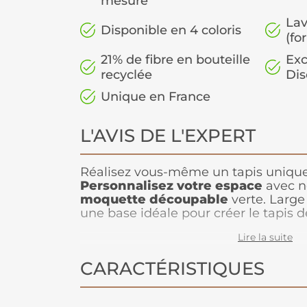
mesure
Lav
Disponible en 4 coloris
(fo
21% de fibre en bouteille
Exc
recyclée
Dis
Unique en France
L'AVIS DE L'EXPERT
Réalisez vous-même un tapis unique q
Personnalisez votre espace
avec n
moquette découpable
verte. Large 
une base idéale pour créer le tapis d
découpe sur mesure permet de réalis
Lire la suite
parfaitement adapté à votre intérieu
en feutre recyclé et la qualité de son 
CARACTÉRISTIQUES
respectueux de l’environnement. Off
touche d’élégance et de douceur gr
que vous pouvez transformer en tapi