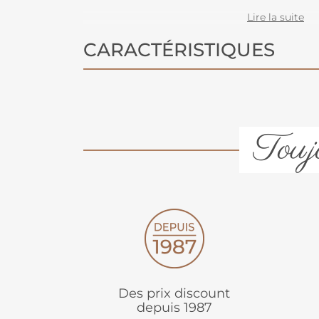
tout en prenant soin de la planète.
Lire la suite
avec des matières recyclées et prod
d'énergie.
CARACTÉRISTIQUES
Toujo
Des prix discount
depuis 1987