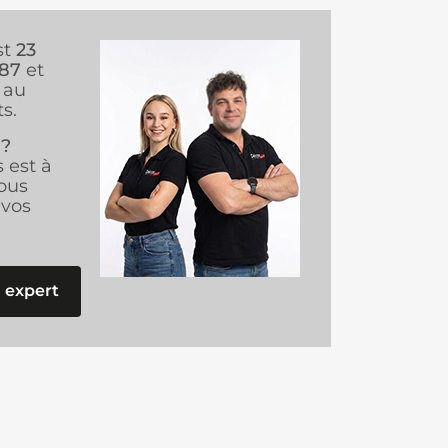
st
23
987
et
au
s.
 ?
s est à
ous
vos
 expert