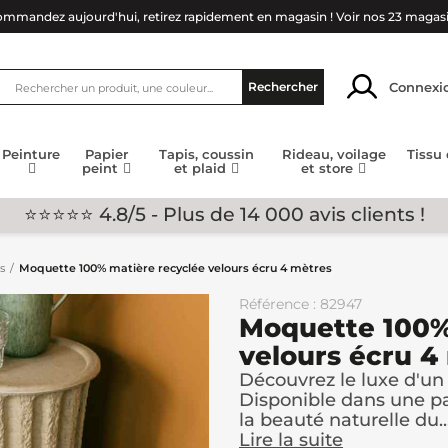
mmandez aujourd'hui, retirez rapidement en magasin !
Voir nos 23 magas
Connexi
Rechercher
Peinture
Papier
Tapis, coussin
Rideau, voilage
Tissu
peint
et plaid
et store
⭐⭐⭐⭐⭐ 4.8/5 - Plus de 14 000 avis clients !
s
Moquette 100% matière recyclée velours écru 4 mètres
Référence : 82947
Moquette 100%
velours écru 4
Découvrez le luxe d'un 
Disponible dans une pal
la beauté naturelle du..
Lire la suite