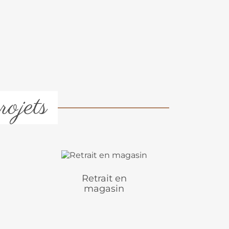
rojets
Retrait en
magasin