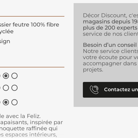
Décor Discount, c'e
magasins depuis 1
sier feutre 100% fibre
plus de 200 experts
yclée
service de nos client
sign
Besoin d’un conseil
Notre service client
votre écoute pour v
accompagner dans 
projets.






Contactez un



 avec la Feliz.
apaisants, inspirée par
oquette raffinée qui
es espaces intérieurs,