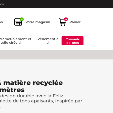
ins
+
0
on
Votre magasin
Panier
 d'ameublement et
Evènementiel
Conseils
toile cirée
de pros
 matière recyclée
 mètres
design durable avec la Feliz.
ette de tons apaisants, inspirée par
.