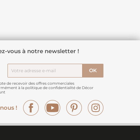
z-vous à notre newsletter !
pte de recevoir des offres commerciales
rmément à
la politique de confidentialité de Décor
unt
Facebook
YouTube
Pinterest
Instagram
nous !