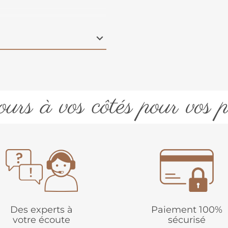
 Fabriquée uniquement
uite avec moins
urs à vos côtés pour vos p
Des experts à
Paiement 100%
votre écoute
sécurisé