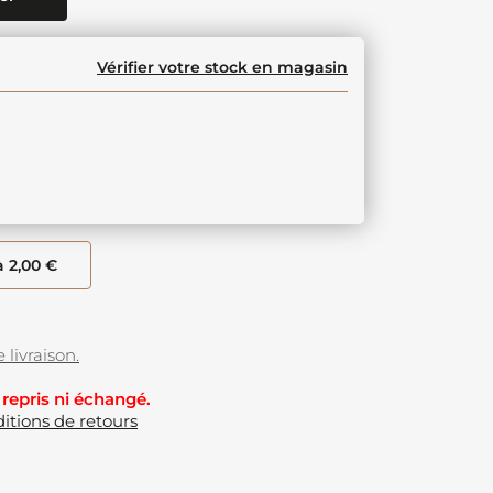
Vérifier votre stock en magasin
à 2,00 €
 livraison.
 repris ni échangé.
itions de retours