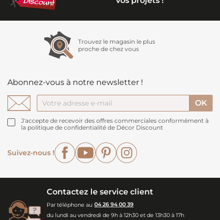
vos projets !
Trouvez le magasin le plus
proche de chez vous
Abonnez-vous à notre newsletter !
J'accepte de recevoir des offres commerciales conformément à
la politique de confidentialité de Décor Discount
Facebook
YouTube
Pinterest
Instagram
Suivez-nous !
Contactez le service client
Par téléphone au
04 26 94 00 39
du lundi au vendredi de 9h à 12h30 et de 13h30 à 17h