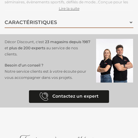
séminaires, évènements sportifs, défilés de mode…Conçue pour les
grands volumes de pose, cette moquette est légère à manipuler,
Lire la suite
facile à couper, rapide à poser et adhère très bien aux adhésifs double-
face. Très stable, cette moquette peut être posée en bord à bord ou
CARACTÉRISTIQUES
en superposé. Parce que le respect de l’environnement est la priorité
de notre fabriquant depuis de nombreuses années. C'est une
moquette 100% recyclable, permettant un recyclage total après
Décor Discount, c'est
23 magasins depuis 1987
l’événement.
et
plus de 200 experts
au service de nos
clients.
Besoin d’un conseil ?
Notre service clients est à votre écoute pour
vous accompagner dans vos projets.
Contactez un expert