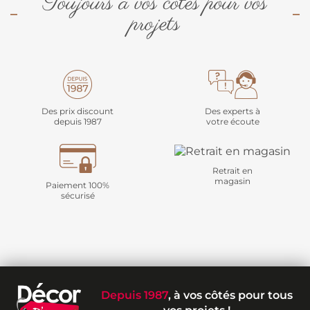
Toujours à vos côtés pour vos
projets
Des prix discount
Des experts à
depuis 1987
votre écoute
Retrait en
magasin
Paiement 100%
sécurisé
Depuis 1987
, à vos côtés pour tous